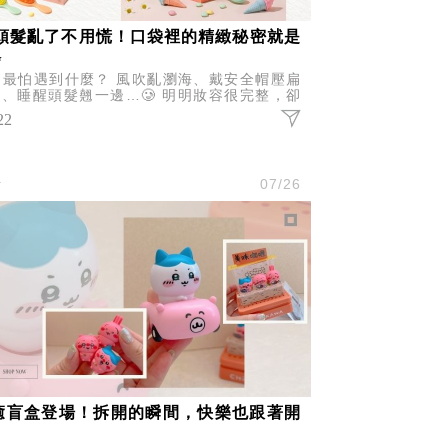
‍♀️頭髮亂了不用慌！口袋裡的精緻秘密就是
✨
門最怕遇到什麼？ 風吹亂瀏海、戴安全帽壓扁
、睡醒頭髮翹一邊…🥲 明明妝容很完整，卻
為頭髮亂了，整體精緻感瞬間扣分。 這時候，
22
把方便攜帶的梳子真的超
活
07/26
癒盲盒登場！拆開的瞬間，快樂也跟著開