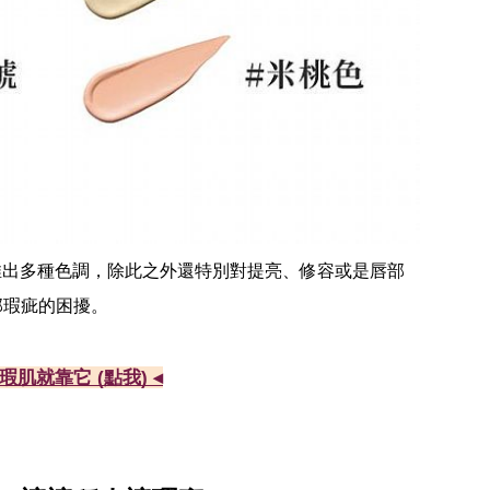
推出多種色調，除此之外還特別對提亮、修容或是唇部
部瑕疵的困擾。
瑕肌就靠它 (點我) ◂