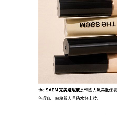
the SAEM 完美遮瑕液
是韓國人氣美妝保
等瑕疵，價格親人且防水好上妝。