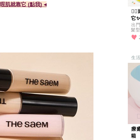
瑕肌就靠它 (點我) ◂

它
出
髮型
因
一
生
療
箱