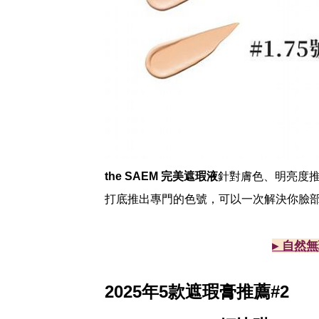
the SAEM 完美遮瑕液
針對膚色、明亮度
打底推出專門的色號，可以一次解決你臉
▸ 自然無
2025年5款遮瑕膏推薦#2