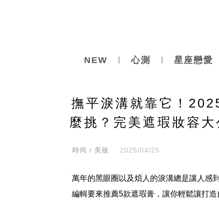
NEW
心測
星座戀愛
撫平淚溝就靠它！20
麼挑？完美遮瑕妝容大
時尚 / 美妝
2025/04/25
萬年的黑眼圈以及煩人的淚溝總是讓人感
編輯要來推薦5款遮瑕膏，讓你輕鬆讓打造