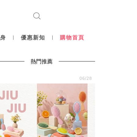
身
優惠新知
購物首頁
熱門推薦
尚
06/28