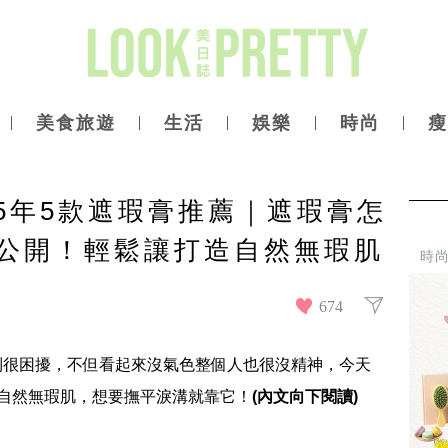
美食旅遊
生活
娛樂
時尚
瘦
25年5款遮瑕膏推薦｜遮瑕膏怎
公開！輕鬆讓打造自然無瑕肌
時
674
到很困擾，不但看起來沒氣色整個人也很沒精神，今天
自然無瑕肌，想要撫平淚溝就靠它！
(內文向下閱讀)