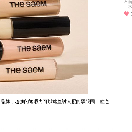
有
「不
超人
到
養品牌，超強的遮瑕力可以遮蓋討人厭的黑眼圈、痘疤