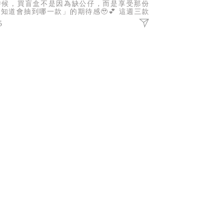
時候，買盲盒不是因為缺公仔，而是享受那份
知道會抽到哪一款」的期待感🥹💕 這週三款
氣IP盲盒報到，不管你是哪一派，都有機會抽
5
你的命定收藏！