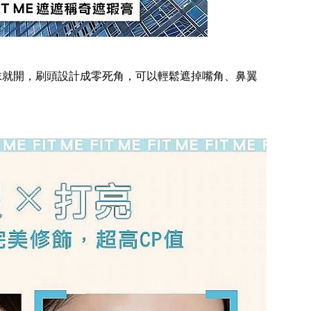
抹就開，刷頭設計成零死角，可以輕鬆遮掉嘴角、鼻翼