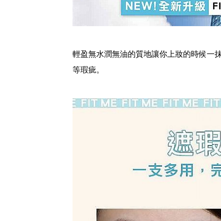
輕盈無水潤無油的質地讓你上妝的時候一
等瑕疵。