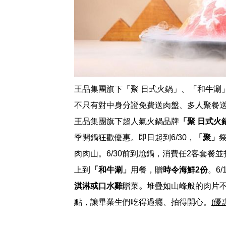
王品集團旗下「聚 日式火鍋」、「和牛涮
不只有對中身分證免費送肉盤、多人聚餐
王品集團旗下超人氣火鍋品牌
「聚 日式火
季開鍋狂歡優惠。即日起到6/30，
「聚」
肉肉山。6/30前到尬鍋，消費任2客套餐
上到
「和牛涮」
用餐，贈
時令海鮮2份
。6/
淇淋或口水雞
贈菜
。
堆疊如山峰般的肉片不
點，讓畢業生們吃得過癮、拍得開心。
(優