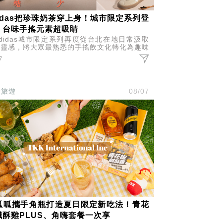
didas把珍珠奶茶穿上身！城市限定系列登
，台味手搖元素超吸睛
didas城市限定系列再度從台北在地日常汲取
意靈感，將大眾最熟悉的手搖飲文化轉化為趣味
計，推出涵蓋鞋款、短袖上衣與帽款的珍珠奶茶
7
題系列。
食旅遊
08/07
呱呱攜手角瓶打造夏日限定新吃法！青花
鹹酥雞PLUS、角嗨套餐一次享