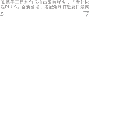
呱呱攜手三得利角瓶推出限時聯名，「青花椒
雞PLUS」全新登場，搭配角嗨打造夏日最爽
組合，還有聯名套餐、限定贈品與加購優惠一次
15
受。