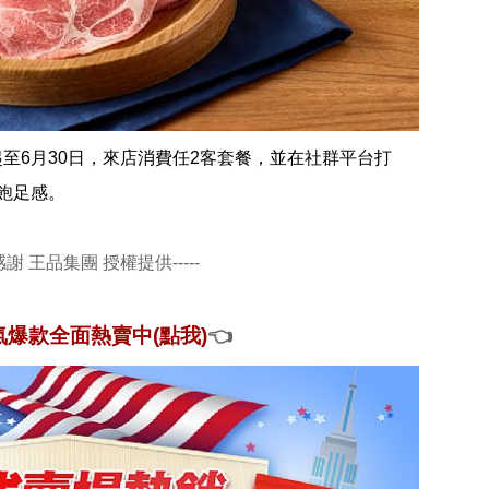
至6月30日，來店消費任2客套餐，並在社群平台打
飽足感。
感謝 王品集團 授權提供-----
氣爆款全面熱賣中
(點我)
👈