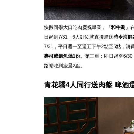
快揪同學大口吃肉慶祝畢業，
「和牛涮」
日起到7/31，6人訂位就直接贈送
時令海鮮
7/31，平日週一至週五下午2點至5點，消
壽司或鯛魚燒1份
。第三重：即日起至6/3
路暢吃到凌晨2點。
青花驕4人同行送肉盤 啤酒