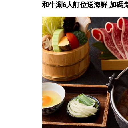
和牛涮6人訂位送海鮮 加碼