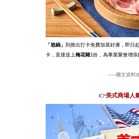
「尬鍋」
則推出打卡免費加菜好康，即日起
卡，直接送上
梅花豬
1份，為畢業聚會增添
-----圖文資料
👉
美式商場人