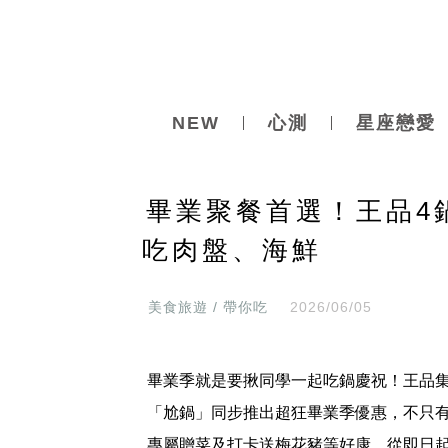
NEW
心測
星座戀愛
畢業聚餐首選！王品4
吃肉盤、海鮮
美食旅遊 / 帶你吃
2026/06/05
畢業季就是要揪同學一起吃鍋慶祝！王品集
「尬鍋」同步推出超狂畢業季優惠，不只
專屬贈菜及打卡送梅花豬等好康，從即日