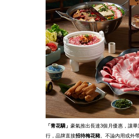
「青花驕」
豪氣推出長達3個月優惠，讓畢業
行，品牌直接
招待梅花豬
。不論內用或外