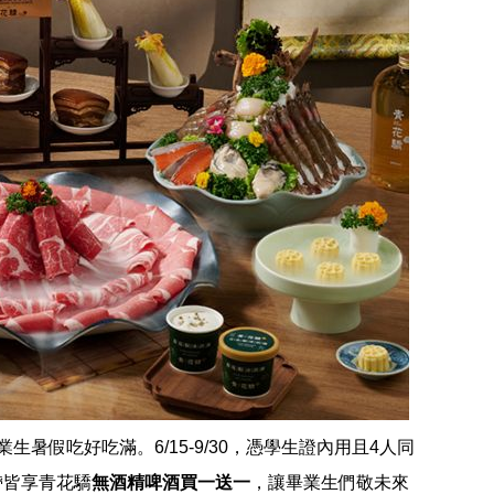
生暑假吃好吃滿。6/15-9/30，憑學生證內用且4人同
帶皆享青花驕
無酒精啤酒買一送一
，讓畢業生們敬未來