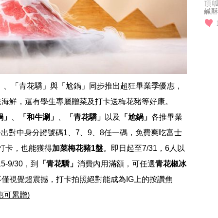
頂
鹹酥
快
享
」、「青花驕」與「尬鍋」同步推出超狂畢業季優惠，
送海鮮，還有學生專屬贈菜及打卡送梅花豬等好康。
鍋」
、
「和牛涮」
、
「青花驕」
以及
「尬鍋」
各推畢業
祭出對中身分證號碼1、7、9、8任一碼，免費爽吃富士
並打卡，也能獲得
加菜梅花豬1盤
。即日起至7/31，6人以
15-9/30，到
「青花驕」
消費內用滿額，可任選
青花椒冰
僅視覺超震撼，打卡拍照絕對能成為IG上的按讚焦
惠可累贈)