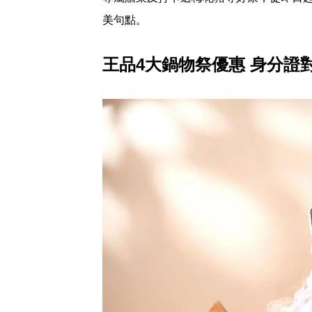
美句點。
王品4大鍋物祭優惠 身分證對