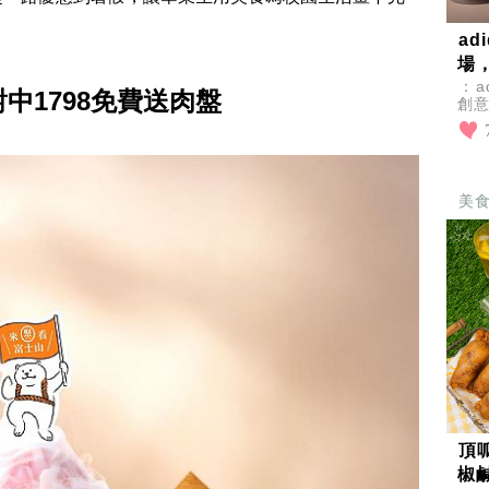
a
場
：a
中1798免費送肉盤 
創
設
主
美
頂
椒