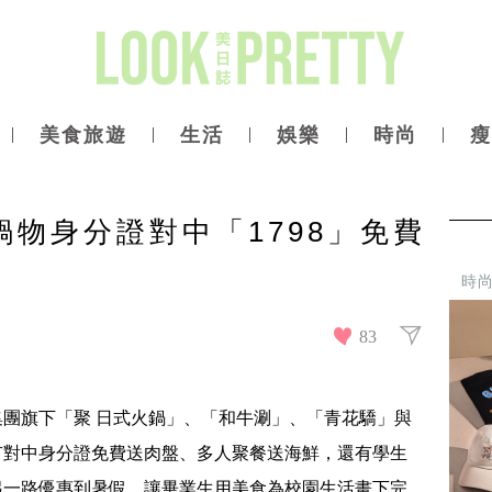
美食旅遊
生活
娛樂
時尚
瘦
鍋物身分證對中「1798」免費
時
83
團旗下「聚 日式火鍋」、「和牛涮」、「青花驕」與
有對中身分證免費送肉盤、多人聚餐送海鮮，還有學生
起一路優惠到暑假，讓畢業生用美食為校園生活畫下完