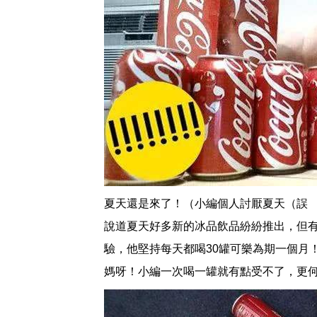
夏天還是來了！（小編個人討厭夏天（誤
說道夏天好多新的冰品飲品紛紛推出，但
驗，他堅持每天都喝30罐可樂為期一個月
媽呀！小編一次喝一罐就有點受不了，更何