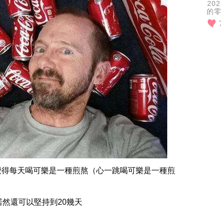
2
的
很
浪
覺得每天喝可樂是一種煎熬（心一跳喝可樂是一種煎
居然還可以堅持到20幾天