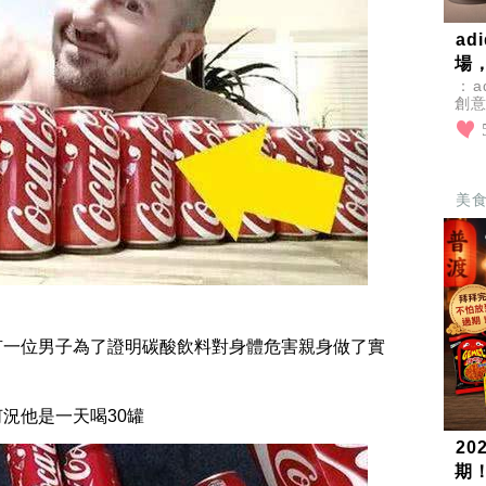
a
場
：a
創
設
主
美
有一位男子為了證明碳酸飲料對身體危害親身做了實
！
況他是一天喝30罐
2
期