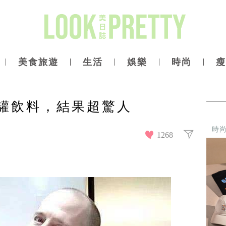
美食旅遊
生活
娛樂
時尚
瘦
0罐飲料，結果超驚人
時
1268