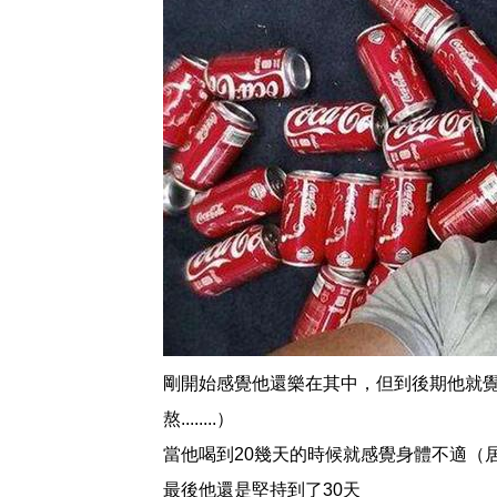
剛開始感覺他還樂在其中，但到後期他就
熬........）
當他喝到20幾天的時候就感覺身體不適（
最後他還是堅持到了30天