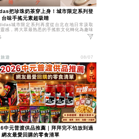
didas把珍珠奶茶穿上身！城市限定系列登
，台味手搖元素超吸睛
didas城市限定系列再度從台北在地日常汲取
意靈感，將大眾最熟悉的手搖飲文化轉化為趣味
計，推出涵蓋鞋款、短袖上衣與帽款的珍珠奶茶
5
題系列。
食旅遊
08/07
026中元普渡供品推薦｜拜拜完不怕放到過
！網友最愛回購的零食清單