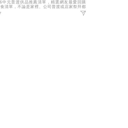
026中元普渡供品推薦清單，精選網友最愛回購
零食清單，不論是家裡、公司普渡或店家祭拜都
適合，選擇全家人都愛吃的，不怕放到過期造成
7
費！