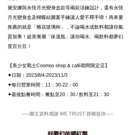
黛安娜與永恆月光變身盒款等兩款項鍊設計，還有永恆
月光變身盒及蝴蝶結圖案手鍊讓人愛不釋手唷！再來要
推薦的就是「雕花玻璃杯」，不論喝水或飲料都讓你氣
質加乘！超美漸層「保溫瓶」讓你喝水、喝飲料都夢幻
度百分百！
【美少女戰士Cosmos shop & café期間限定店】
✦
日期：2023/8/4-2023/11/3
✦
每日營業時間：11：30-22：00
✦
最後點餐時間：餐點至20：30 / 飲料至21：30
-----圖文資料感謝 WE TRUST 授權提供-----
好夢幻的腮紅盤