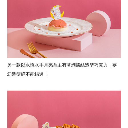
投
稿
聲
明
版
權
提
報
另一款以永恆水手月亮為主有著蝴蝶結造型巧克力，夢
幻造型絕不能錯過！