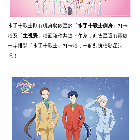
味
玩
具
手
機
水手十戰士則有現身餐飲區的「
水手十戰士側身
」打卡
桌
牆及「
主視覺
」牆面陪你共進下午茶，商售區還有兩處
布
一字排開「水手十戰士」打卡牆，一起對抗暗影星河
娛
樂
吧！
明
星
焦
點
韓
流
報
到
熱
播
夯
劇
電