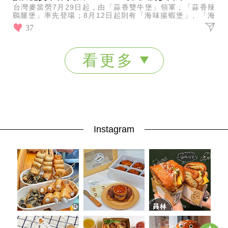
台灣麥當勞7月29日起，由「蒜香雙牛堡」領軍，「蒜香辣
鷄腿堡」率先登場；8月12日起則有「海味揚蝦堡」、「海
味雙層揚蝦堡」接力亮相。
37
看更多
Instagram