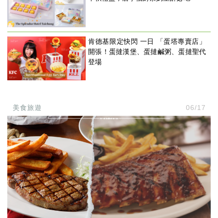
肯德基限定快閃 一日 「蛋塔專賣店」
開張！蛋撻漢堡、蛋撻鹹粥、蛋撻聖代
登場
美食旅遊
06/17