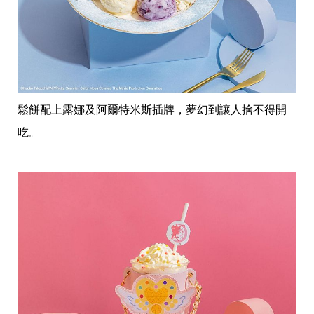
鬆餅配上露娜及阿爾特米斯插牌，夢幻到讓人捨不得開
吃。