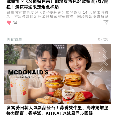
藏壽司 ×《名偵探柯南》劇場版角色24款扭蛋7/17開
扭！滿額再送限定角色杯墊
藏壽司宣布再度與《名偵探柯南》展開為期 14 天的限時聯
名，推出多款限定扭蛋與獨家滿額贈禮，同步祭出桌邊解謎
互動遊戲，將電影中的緊張刺激結合扭蛋樂趣帶進藏壽司。
34
美食旅遊
07/28
麥當勞日韓人氣新品登台！蒜香雙牛堡、海味揚蝦堡
接力開賣，香芋派、KITKAT冰炫風同步回歸