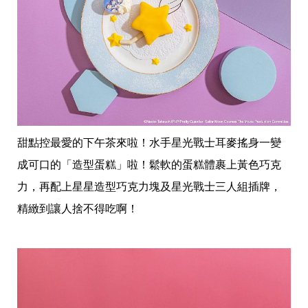
事
生
活
熱
門
新
鮮
事
優
惠
甜點控最愛的下午茶來啦！水手星光戰士耳麥搖身一變
懶
人
成可口的「造型蛋糕」啦！鬆軟的蛋糕體裹上黃色巧克
包
力，再配上星星造型巧克力塊及星光戰士三人組插牌，
購
精緻到讓人捨不得吃啊！
物
首
頁
關
於
歡
迎