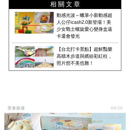
相關文章
動感光波～蠟筆小新動感超
人公仔icash2.0新登場！美
少女戰士螺旋愛心變身盒逼
卡還會發光
【台北打卡景點】超鮮豔樂
高積木步道與繽紛彩紅柱，
照片想不美也難！
美食旅遊
06/25