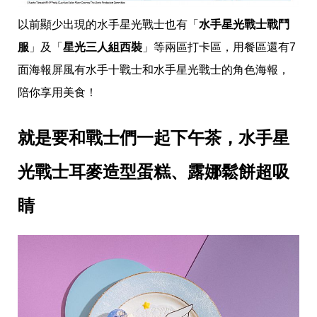
瘦
身
以前顯少出現的水手星光戰士也有「
水手星光戰士戰鬥
運
動
服
」及「
星光三人組西裝
」等兩區打卡區，用餐區還有7
健
面海報屏風有水手十戰士和水手星光戰士的角色海報，
身
名
陪你享用美食！
人
教
學
就是要和戰士們一起下午茶，水手星
瘦
身
光戰士耳麥造型蛋糕、露娜鬆餅超吸
菜
單
窈
睛
窕
計
畫
優
惠
新
知
時