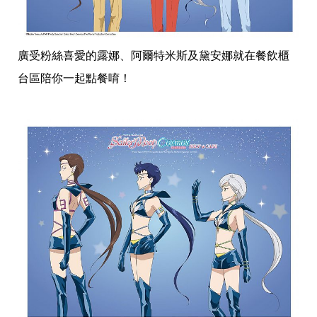
影
推
薦
廣受粉絲喜愛的露娜、阿爾特米斯及黛安娜就在餐飲櫃
時
尚
台區陪你一起點餐唷！
流
行
穿
搭
美
妝
髮
型
拍
照
技
巧
保
養
密
技