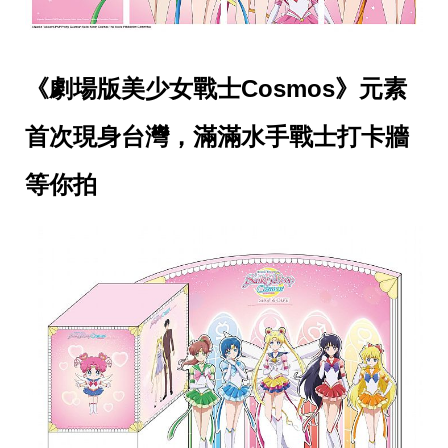
帶
你
玩
帶
你
《劇場版美少女戰士Cosmos》元素
吃
帶
首次現身台灣，滿滿水手戰士打卡牆
你
住
出
等你拍
國
趣
網
美
打
卡
景
點
生
活
清
潔