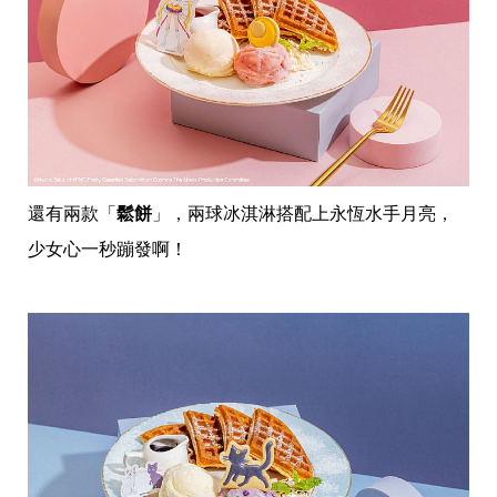
還有兩款「
鬆餅
」，兩球冰淇淋搭配上永恆水手月亮，
少女心一秒蹦發啊！