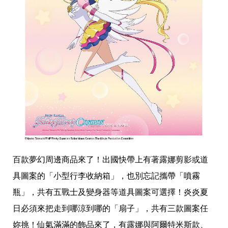
百款夢幻周邊商品來了！出國快帶上有著露娜剪影或道
具圖案的「小型行李收納箱」，也別忘記攜帶「噴霧
瓶」，共有五戰士及變身器等道具圖案可選擇！炎炎夏
日必須來把走到哪涼到哪的「扇子」，共有三款圖案任
妳挑！仙氣滿滿的飾品來了，有露娜與阿爾特米斯款、