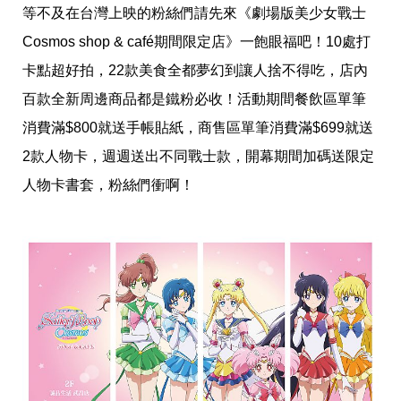
愛
等不及在台灣上映的粉絲們請先來《劇場版美少女戰士
戀
Cosmos shop & café期間限定店》一飽眼福吧！10處打
愛
指
卡點超好拍，22款美食全都夢幻到讓人捨不得吃，店內
南
害
百款全新周邊商品都是鐵粉必收！活動期間餐飲區單筆
羞
消費滿$800就送手帳貼紙，商售區單筆消費滿$699就送
話
題
2款人物卡，週週送出不同戰士款，開幕期間加碼送限定
關
於
人物卡書套，粉絲們衝啊！
你
自
己
星
座
愛
情
美
食
旅
遊