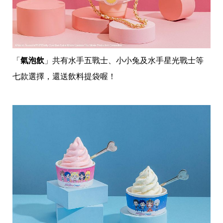
「
氣泡飲
」共有水手五戰士、小小兔及水手星光戰士等
七款選擇，還送飲料提袋喔！