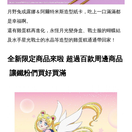
月野兔或露娜＆阿爾特米斯造型紙卡，吃上一口滿滿都
是幸福啊。
還有雞蛋糕再進化，永恆月光變身盒、戰士服的蝴蝶結
及水手星光戰士的水晶等造型的雞蛋糕通通帶回家！
全新限定商品來啦
超過百款周邊商品
讓鐵粉們買好買滿