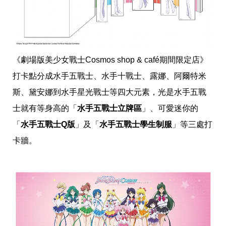
收
納
生
活
小
物
《劇場版美少女戰士Cosmos shop & café期間限定店》
口
罩
打卡點分成水手五戰士、水手十戰士、露娜、阿爾特米
推
薦
斯、黛安娜到水手星光戰士等四大元素，光是水手五戰
居
士就有等身高的「
水手五戰士立牌區
」、可愛迷你的
家
料
「
水手五戰士Q版
」及「
水手五戰士學生制服
」等三處打
理
職
卡牆。
場
生
活
美
食
開
箱
趣