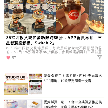
85℃四款父親節蛋糕限時85折，APP會員再抽「三
星智慧投影機、Switch 2」
85℃推出四款父親節蛋糕，每款蛋糕都象徵不同類型的爸
爸，7/2到8/5預購即享85折優惠，會員報電話再抽三星智慧
投影機、任天堂Switch 2。
57
戀愛兔來了！壽司郎×西村 優志聯名
6/22開跑，19款限定周邊一次看
蛋黃酥買一送一！台中金典酒店推超美
中秋禮盒，唐寧伯爵茶奶皇酥必吃