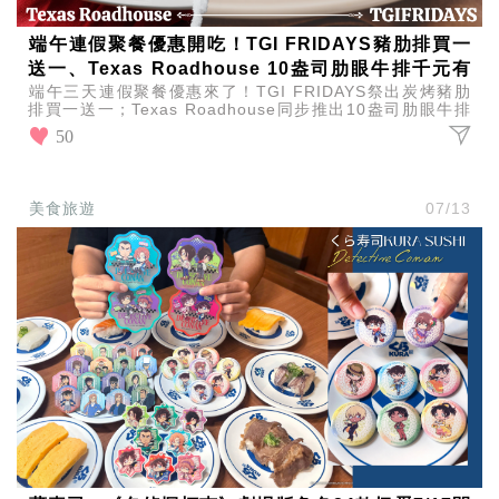
端午連假聚餐優惠開吃！TGI FRIDAYS豬肋排買一
送一、Texas Roadhouse 10盎司肋眼牛排千元有
端午三天連假聚餐優惠來了！TGI FRIDAYS祭出炭烤豬肋
找
排買一送一；Texas Roadhouse同步推出10盎司肋眼牛排
999元，限時開吃別錯過。
50
美食旅遊
07/13