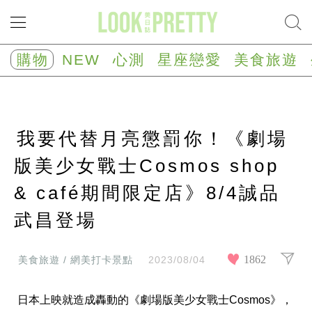
NEW
心
購物
NEW
心測
星座戀愛
美食旅遊
測
塔
羅
占
卜
我要代替月亮懲罰你！《劇場
心
理
測
版美少女戰士Cosmos shop
驗
& café期間限定店》8/4誠品
星
座/
生
武昌登場
肖
運
勢
1862
美食旅遊 / 網美打卡景點
2023/08/04
星
座
日本上映就造成轟動的《劇場版美少女戰士Cosmos》，
戀