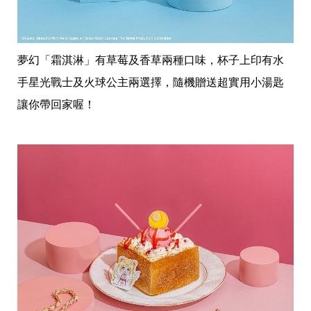
夢幻「霜淇淋」有草莓及香草兩種口味，杯子上印有水
手星光戰士及火球公主兩選擇，隨機贈送超實用小湯匙
讓你帶回家喔！