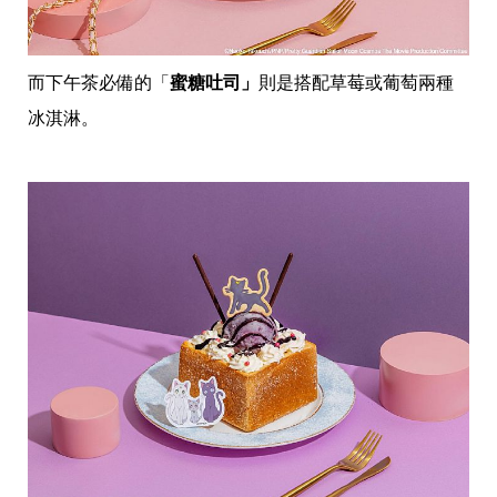
而下午茶必備的「
蜜糖吐司」
則是搭配草莓或葡萄兩種
冰淇淋。