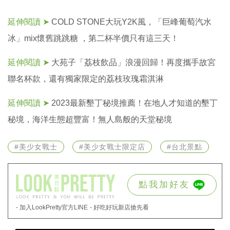
延伸閱讀 ➤
COLD STONE大玩Y2K風，「巨峰葡萄汽水
冰」mix懷舊跳跳糖 ，第二杯半價只有這三天！
延伸閱讀 ➤
大苑子「荔枝飲品」浪漫回歸！再度攜手故宮
聯名杯款，還有獨家限定的荔枝玫瑰霜淇淋
延伸閱讀 ➤
2023最新墾丁秘境推薦！在地人才知道的墾丁
秘境，海洋生態超豐富！無人島般的天堂秘境
#美少女戰士
#美少女戰士限定店
#台北景點
點我加好友
- 加入LookPretty官方LINE
- 好吃好玩新店搶先看