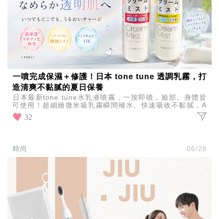
一噴完成保濕＋修護！日本 tone tune 透調乳霧，打
造清爽不黏膩的夏日保養
日本最新tone tune水乳液噴霧，一按即噴，臉部、身體皆
可使用！超細緻微米級乳霧瞬間補水、快速吸收不黏膩，A
醇潤澤修護、維C透亮淨膚，夏天保養輕鬆一瓶完成。
32
時尚
06/28