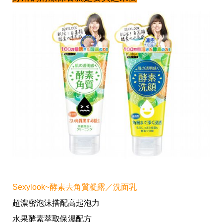
帶
你
玩
帶
你
吃
帶
你
住
出
國
趣
網
美
打
卡
景
點
生
Sexylook~酵素去角質凝露／洗面乳
活
超濃密泡沫搭配高起泡力
清
潔
水果酵素萃取保濕配方