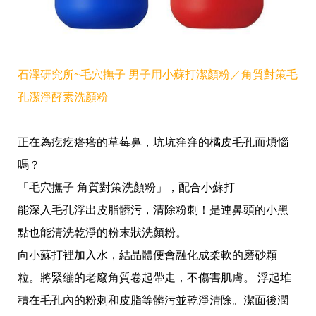
石澤研究所~毛穴撫子 男子用小蘇打潔顏粉／角質對策毛
孔潔淨酵素洗顏粉
正在為疙疙瘩瘩的草莓鼻，坑坑窪窪的橘皮毛孔而煩惱
嗎？
「毛穴撫子 角質對策洗顏粉」，配合小蘇打
能深入毛孔浮出皮脂髒污，清除粉刺！是連鼻頭的小黑
點也能清洗乾淨的粉末狀洗顏粉。
向小蘇打裡加入水，結晶體便會融化成柔軟的磨砂顆
粒。將緊繃的老廢角質卷起帶走，不傷害肌膚。 浮起堆
積在毛孔內的粉刺和皮脂等髒污並乾淨清除。潔面後潤