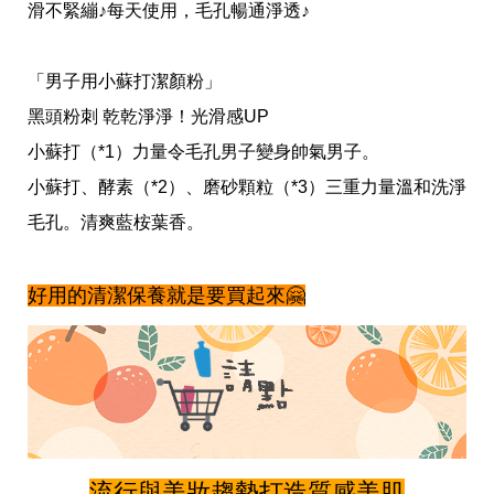
滑不緊繃♪每天使用，毛孔暢通淨透♪
「男子用小蘇打潔顏粉」
黑頭粉刺 乾乾淨淨！光滑感UP
小蘇打（*1）力量令毛孔男子變身帥氣男子。
小蘇打、酵素（*2）、磨砂顆粒（*3）三重力量溫和洗淨
毛孔。清爽藍桉葉香。
好用的清潔保養就是要買起來🤗
流行與美妝趨勢打造質感美肌