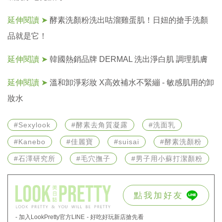
延伸閱讀 ➤
酵素洗顏粉洗出咕溜雞蛋肌！日妞的搶手洗顏
品就是它！
延伸閱讀 ➤
韓國熱銷品牌 DERMAL 洗出淨白肌 調理肌膚
延伸閱讀 ➤
溫和卸淨彩妝 X高效補水不緊繃 - 敏感肌用的卸
妝水
#Sexylook
#酵素去角質凝露
#洗面乳
#Kanebo
#佳麗寶
#suisai
#酵素洗顏粉
#石澤研究所
#毛穴撫子
#男子用小蘇打潔顏粉
點我加好友
- 加入LookPretty官方LINE
- 好吃好玩新店搶先看