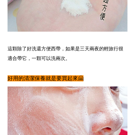
瘦
身
運
動
健
身
名
人
教
這顆除了好洗還方便西帶，如果是三天兩夜的輕旅行很
學
適合帶它，一顆可以洗兩次。
瘦
身
菜
單
好用的清潔保養就是要買起來🤗
窈
窕
計
畫
優
惠
新
知
時