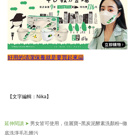
好用的清潔保養就是要買起來🤗
【文字編輯：
Nika】
延伸閱讀 ➤
男女皆可使用，佳麗寶~黑炭泥酵素洗顏粉~徹
底洗淨毛孔髒污