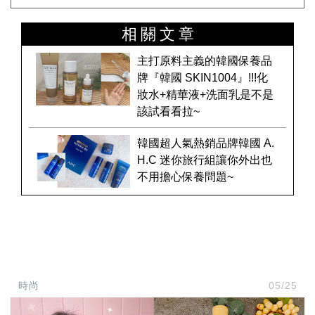
相關文章
主打原料主義的韓國保養品
牌『韓國 SKIN1004』!!!化
妝水+精華液+洗面乳是不是
該試看看拉~
韓國超人氣熱銷品牌韓國 A.
H.C 迷你旅行組讓你外出也
不用擔心保養問題~
時尚
05/25