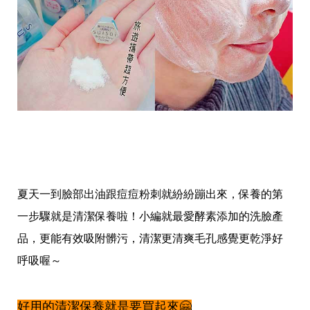
愛
戀
愛
指
南
害
羞
話
題
關
於
你
自
己
夏天一到臉部出油跟痘痘粉刺就紛紛蹦出來，保養的第
星
座
一步驟就是清潔保養啦！小編就最愛酵素添加的洗臉產
愛
情
品，更能有效吸附髒污，清潔更清爽毛孔感覺更乾淨好
呼吸喔～
美
食
旅
遊
好用的清潔保養就是要買起來🤗