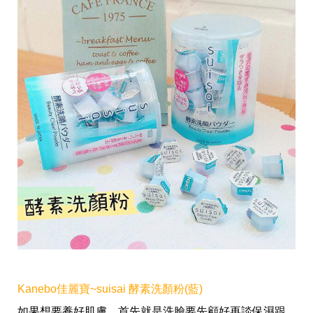
味
玩
具
手
機
桌
布
娛
樂
明
星
焦
點
韓
流
報
到
熱
播
夯
劇
Kanebo佳麗寶~suisai 酵素洗顏粉(藍)
電
如果想要養好肌膚，首先就是洗臉要先顧好再談保濕跟