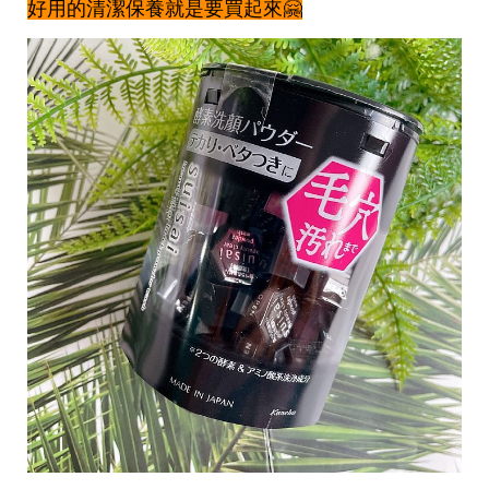
投
好用的清潔保養就是要買起來🤗
稿
聲
明
版
權
提
報