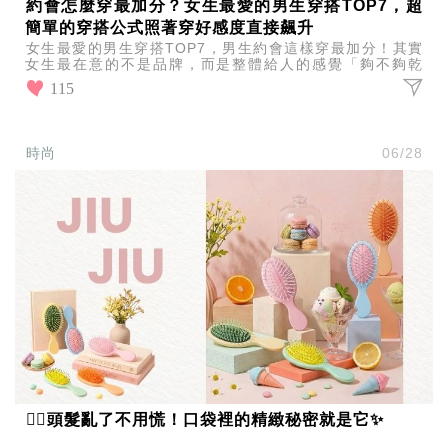
約會怎麼穿最加分？女生最愛的男生穿搭TOP7，超
簡單的穿搭公式照著穿好感度直接飆升
女生最愛的男生穿搭TOP7，男生約會這樣穿最加分！其實
女生最在意的不是品牌，而是整體給人的感覺「夠不夠乾
淨、有沒有精神」，掌握幾個簡單公式就能輕鬆穿出好感
115
度！
時尚
06/28
💇‍♀️頭髮亂了不用慌！口袋裡的精緻秘密就是它✨