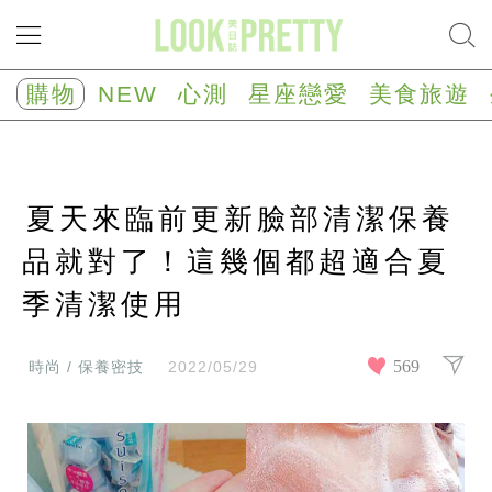
NEW
心
購物
NEW
心測
星座戀愛
美食旅遊
測
塔
羅
占
卜
夏天來臨前更新臉部清潔保養
心
理
測
品就對了！這幾個都超適合夏
驗
季清潔使用
星
座/
生
肖
569
時尚 / 保養密技
2022/05/29
運
勢
星
座
戀