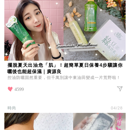
擺脫夏天出油危「肌」！超簡單夏日保養4步驟讓你
曬後也能超保濕｜廣源良
控油防曬固然重要，但千萬別讓中東油田變成一片荒野啦！
4599
時尚
04/28