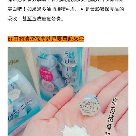
影
推
美白吧！如果過多油脂堆積毛孔，可是會影響保養品的
薦
吸收，甚至造成痘痘發炎。
時
尚
流
好用的清潔保養就是要買起來🤗
行
穿
搭
美
妝
髮
型
拍
照
技
巧
保
養
密
技