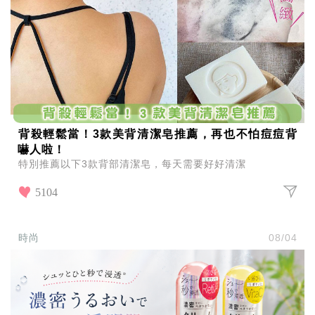
背殺輕鬆當！3款美背清潔皂推薦，再也不怕痘痘背
嚇人啦！
特別推薦以下3款背部清潔皂，每天需要好好清潔
5104
時尚
08/04