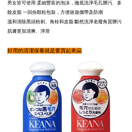
男女皆可使用 柔細豐富的泡沫，徹底洗淨毛孔髒污、多
餘皮脂 一回份顆粒包裝，方便旅遊攜帶及防潮
溫和清除黑頭粉刺、角栓和皮脂 斷然洗淨老廢角質髒污
肌膚更加清爽、淨滑
好用的清潔保養就是要買起來🤗