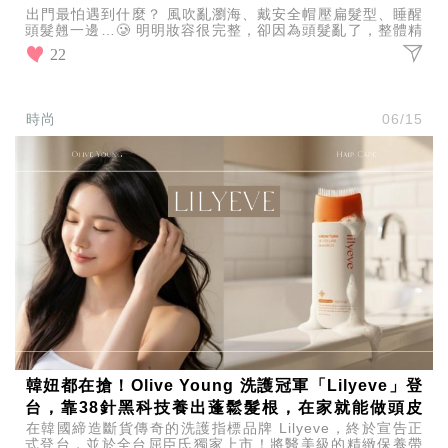
出門最怕遇到什麼？ 風吹亂瀏海、戴安全帽壓扁髮型、睡醒
頭髮翹一邊…🥲 明明妝容很完整，卻因為頭髮亂了，整體精
緻感瞬間扣分。 這時候，一把方便攜帶的梳子真的超
22
時尚
06/15
韓妞都在搶！Olive Young 洗護冠軍「Lilyeve」登
台，靠38針黑科技養出蓬鬆髮根，在家就能做頭皮
在韓國締造斷貨傳奇的洗護指標品牌 Lilyeve，終於宣告正
SPA！
式登台，並於全台屈臣氏獨家上市！將醫美級的精緻保養帶