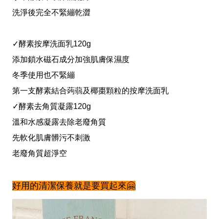
收
納
洗淨後完全不緊繃乾澀
生
活
小
✓酵素按摩洗面乳120g
物
口
添加鎖水磁石成分加強肌膚保濕度
罩
冬季使用也不緊繃
推
薦
第一支酵素結合蒟蒻及椰棗顆粒的按摩洗面乳
居
✓酵素去角質凝露120g
家
料
溫和水感凝露去除老廢角質
理
職
先軟化肌膚髒污不刺激
場
老廢角質超淨空
生
活
美
食
好用的清潔保養就是要買起來🤗
開
箱
趣