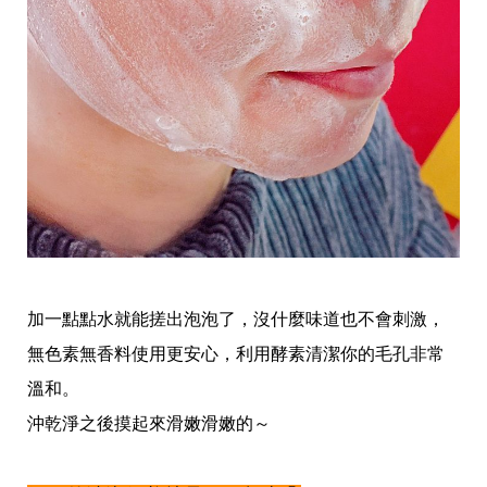
事
生
活
熱
門
新
鮮
事
優
惠
懶
人
包
購
加一點點水就能搓出泡泡了，沒什麼味道也不會刺激，
物
首
無色素無香料使用更安心，利用酵素清潔你的毛孔非常
頁
溫和。
關
沖乾淨之後摸起來滑嫩滑嫩的～
於
歡
迎