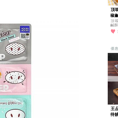
頂
椒
頂
鹹酥
快
享
優
王
待