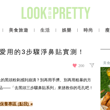
美食旅遊
生活
娛樂
時尚
瘦
愛用的3步驟淨鼻貼實測！
美
200
上的黑頭粉刺感到崩潰？別再用手擠、別再用粗暴的方
 的明星產品——「去黑頭三步驟鼻貼系列」來拯救你的毛孔吧！
保養專區 (點我) ◂