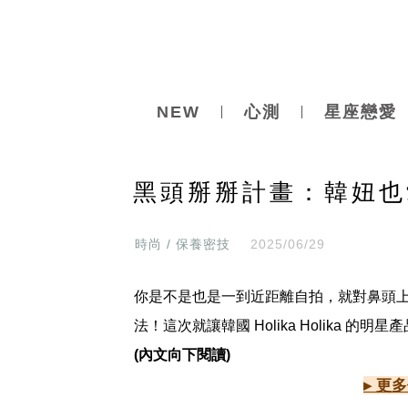
NEW
心測
星座戀愛
黑頭掰掰計畫：韓妞也
時尚 / 保養密技
2025/06/29
你是不是也是一到近距離自拍，就對鼻頭
法！這次就讓韓國 Holika Holika
(內文向下閱讀)
▸ 更多