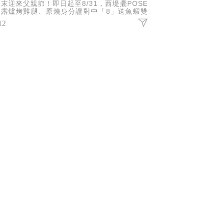
末迎來父親節！即日起至8/31，西堤擺POSE
松露爐烤雞腿、原燒身分證對中「8」送魚蝦雙
、藝奇憑指定活動畫面消費套餐招待「極上鰻-
12
邊燒」。