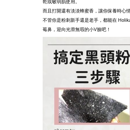
乾或敏弱肌使用。
而且打開還有淡淡蜂蜜香，讓你保養時心
不管你是粉刺新手還是老手，都能在 Hol
莓鼻，迎向光滑無瑕的小V臉吧！