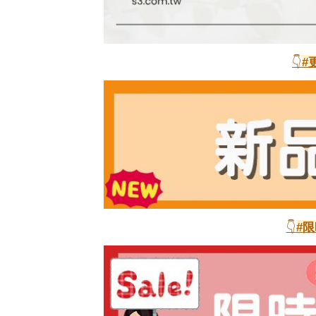
👇
#
👇
#限