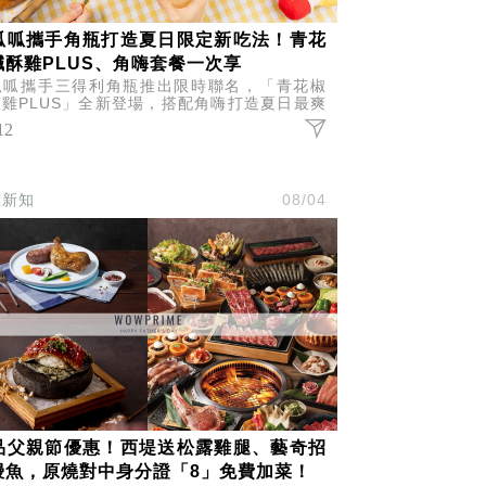
呱呱攜手角瓶打造夏日限定新吃法！青花
鹹酥雞PLUS、角嗨套餐一次享
呱呱攜手三得利角瓶推出限時聯名，「青花椒
雞PLUS」全新登場，搭配角嗨打造夏日最爽
組合，還有聯名套餐、限定贈品與加購優惠一次
12
受。
惠新知
08/04
品父親節優惠！西堤送松露雞腿、藝奇招
鰻魚，原燒對中身分證「8」免費加菜！