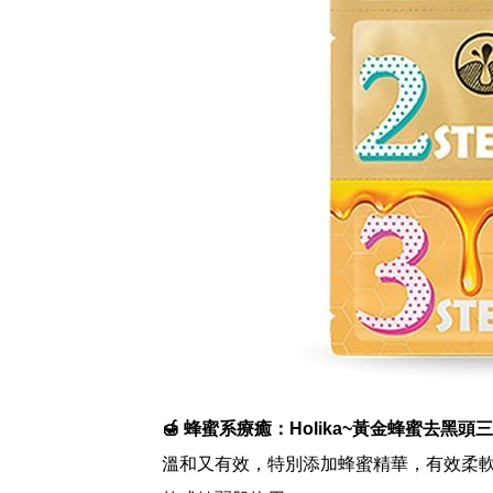
🍯 蜂蜜系療癒：Holika~黃金蜂蜜去黑頭
溫和又有效，特別添加蜂蜜精華，有效柔