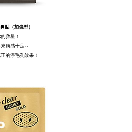
步驟鼻貼（加強型）
你的救星！
起來爽感十足～
真正的淨毛孔效果！