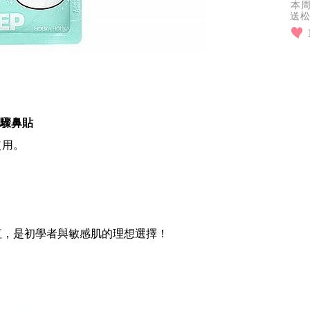
本周
送
傑
磯
步驟鼻貼
使用。
紅，是初學者與敏感肌的理想選擇！