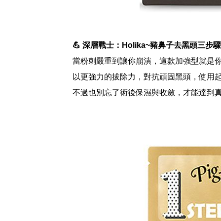
💪 深層戰士：Holika~豬鼻子去黑頭三
當粉刺嚴重到讓你崩潰，這款加強型就是
以更強力的拔除力，對抗頑固黑頭，使用
不過也別忘了術後保濕與收斂，才能達到