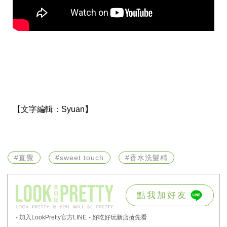
瘦
身
運
動
健
身
名
人
教
學
瘦
【文字編輯：
Syuan】
身
菜
單
窈
窕
#直覺
#sweet touch
#香水洗髮精
計
畫
優
點我加好友
惠
新
知
- 加入LookPretty官方LINE
- 好吃好玩新店搶先看
時