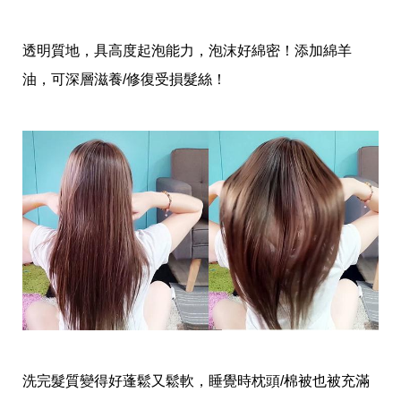
收
納
生
透明質地，具高度起泡能力，泡沫好綿密！添加綿羊
活
小
油，可深層滋養/修復受損髮絲！
物
口
罩
推
薦
居
家
料
理
職
場
生
活
美
食
開
箱
洗完髮質變得好蓬鬆又鬆軟，睡覺時枕頭/棉被也被充滿
趣