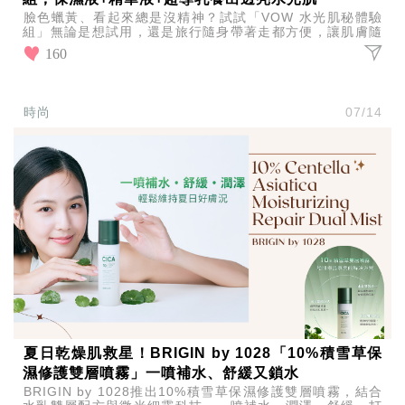
臉色蠟黃、看起來總是沒精神？試試「VOW 水光肌秘體驗
組」無論是想試用，還是旅行隨身帶著走都方便，讓肌膚隨
時維持水潤透亮，百元入手，輕鬆養出發光好膚質！
160
時尚
07/14
夏日乾燥肌救星！BRIGIN by 1028「10%積雪草保
濕修護雙層噴霧」一噴補水、舒緩又鎖水
BRIGIN by 1028推出10%積雪草保濕修護雙層噴霧，結合