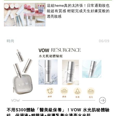
這組heme真的太誇張！日常通勤妝也
能超有質感 輕鬆完成天生好膚質般的
透亮妝感
時尚
06/09
不用$300體驗「醫美級保養」！VOW 水光肌秘體驗
組，保濕液+精華液+超導乳養出透亮水光肌