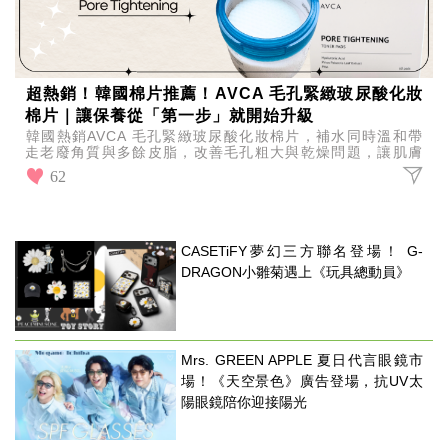
超熱銷！韓國棉片推薦！AVCA 毛孔緊緻玻尿酸化妝
棉片｜讓保養從「第一步」就開始升級
韓國熱銷AVCA 毛孔緊緻玻尿酸化妝棉片，補水同時溫和帶
走老廢角質與多餘皮脂，改善毛孔粗大與乾燥問題，讓肌膚
回到穩定透亮狀態，懶人保養也能有好膚質。
62
CASETiFY夢幻三方聯名登場！ G-
DRAGON小雛菊遇上《玩具總動員》
Mrs. GREEN APPLE 夏日代言眼鏡市
場！《天空景色》廣告登場，抗UV太
陽眼鏡陪你迎接陽光