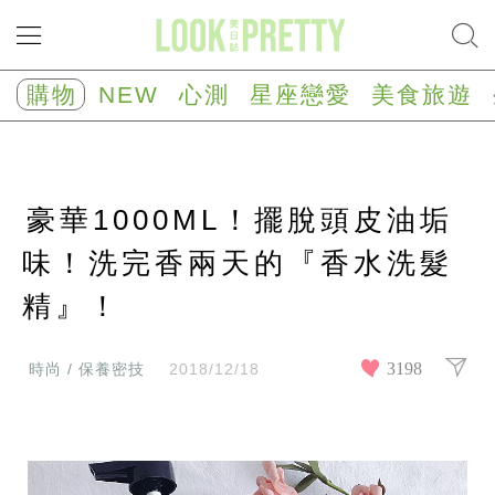
NEW
心
購物
NEW
心測
星座戀愛
美食旅遊
測
塔
羅
占
卜
豪華1000ML！擺脫頭皮油垢
心
理
測
味！洗完香兩天的『香水洗髮
驗
精』！
星
座/
生
肖
3198
時尚 / 保養密技
2018/12/18
運
勢
星
座
戀