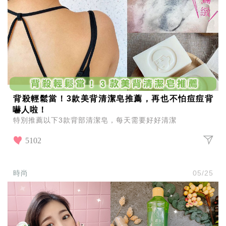
投
稿
聲
明
版
權
提
報
背殺輕鬆當！3款美背清潔皂推薦，再也不怕痘痘背
嚇人啦！
特別推薦以下3款背部清潔皂，每天需要好好清潔
5102
時尚
05/25