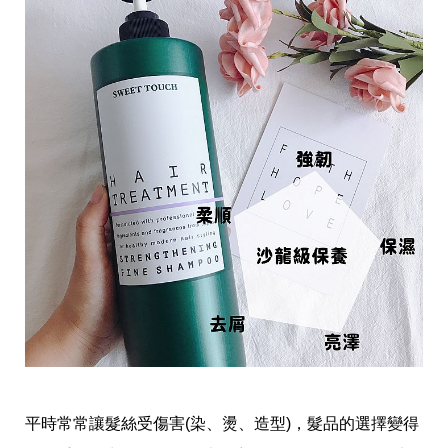
愛
戀
愛
指
南
害
羞
話
題
關
於
你
自
己
星
座
愛
情
美
食
旅
平時常常讓髮絲受傷害(染、燙、造型)，髮品的選擇變得
遊