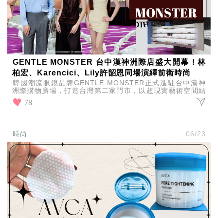
GENTLE MONSTER 台中漢神洲際店盛大開幕！林
柏宏、Karencici、Lily許韶恩同場演繹前衛時尚
韓國潮流眼鏡品牌GENTLE MONSTER正式進駐台中漢神
洲際購物廣場，打造台灣第二家門市，以超現實藝術空間結
合最新2026 Veggie系列，沉浸式時尚體驗
78
時尚
06/23