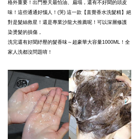
帶
格外重要！出門整天最怕油、扁塌，還有不好聞的頭皮
你
味！這些通通好惱人！(哭) 這一款【直覺香水洗髮精】絕
玩
帶
對是髮絲救星！還是專業沙龍大推薦呢！可以深層修護
你
吃
染燙髮的損傷，
帶
洗完還有好聞紓壓的髮香味～超豪華大容量1000ML！全
你
住
家人洗都沒問題唷！
出
國
趣
網
美
打
卡
景
點
生
活
清
潔