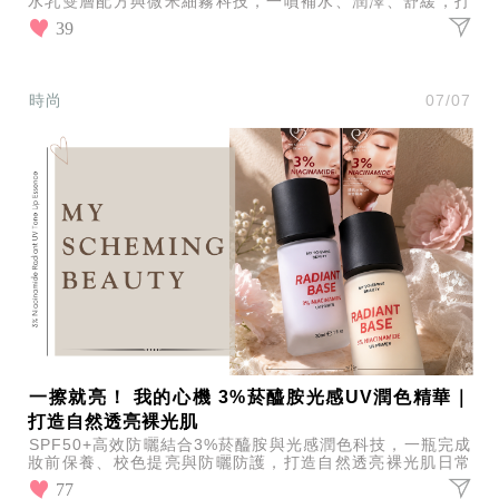
水乳雙層配方與微米細霧科技，一噴補水、潤澤、舒緩，打
造全天候水潤舒適肌。
39
時尚
07/07
一擦就亮！ 我的心機 3%菸醯胺光感UV潤色精華｜
打造自然透亮裸光肌
SPF50+高效防曬結合3%菸醯胺與光感潤色科技，一瓶完成
妝前保養、校色提亮與防曬防護，打造自然透亮裸光肌日常
通勤輕鬆使用感受清爽不黏膩推薦。
77