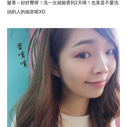
味
髮香～好紓壓呀！洗一次就能香到2天唷！也算是不愛洗
玩
頭的人的福音呢XD
具
手
機
桌
布
娛
樂
明
星
焦
點
韓
流
報
到
熱
播
夯
劇
電