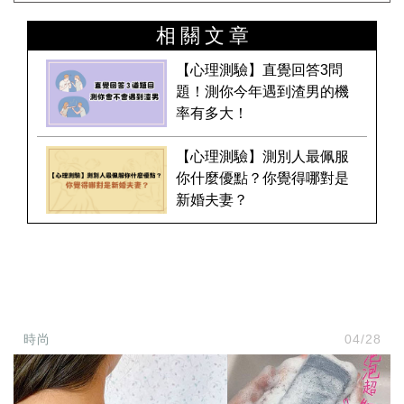
事
相關文章
生
活
熱
【心理測驗】直覺回答3問
門
題！測你今年遇到渣男的機
新
率有多大！
鮮
事
優
【心理測驗】測別人最佩服
惠
你什麼優點？你覺得哪對是
懶
新婚夫妻？
人
包
購
物
首
頁
關
時尚
04/28
於
歡
迎