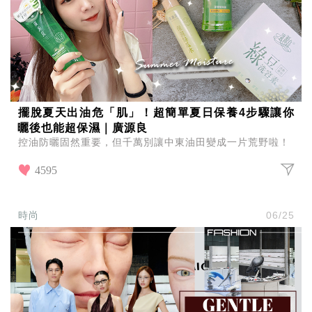
擺脫夏天出油危「肌」！超簡單夏日保養4步驟讓你
曬後也能超保濕｜廣源良
控油防曬固然重要，但千萬別讓中東油田變成一片荒野啦！
4595
時尚
06/25