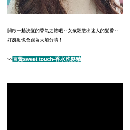
影
推
薦
時
尚
開啟一趟洗髮的香氣之旅吧～女孩飄散出迷人的髮香～
流
好感度也會跟著大加分唷！
行
穿
搭
美
直覺sweet touch-香水洗髮精
>>
妝
髮
型
拍
照
技
巧
保
養
密
技