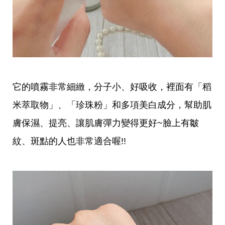
影
推
薦
時
尚
流
行
穿
它的噴霧非常細緻，分子小、好吸收，裡面有「稻
搭
美
米萃取物」、「珍珠粉」和多項美白成分，幫助肌
妝
髮
膚保濕、提亮、讓肌膚彈力變得更好~臉上有皺
型
拍
紋、斑點的人也非常適合喔!!
照
技
巧
保
養
密
技