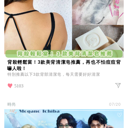
背殺輕鬆當！3款美背清潔皂推薦，再也不怕痘痘背
嚇人啦！
特別推薦以下3款背部清潔皂，每天需要好好清潔
5103
時尚
07/20