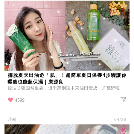
擺脫夏天出油危「肌」！超簡單夏日保養4步驟讓你
曬後也能超保濕｜廣源良
控油防曬固然重要，但千萬別讓中東油田變成一片荒野啦！
4599
時尚
04/28