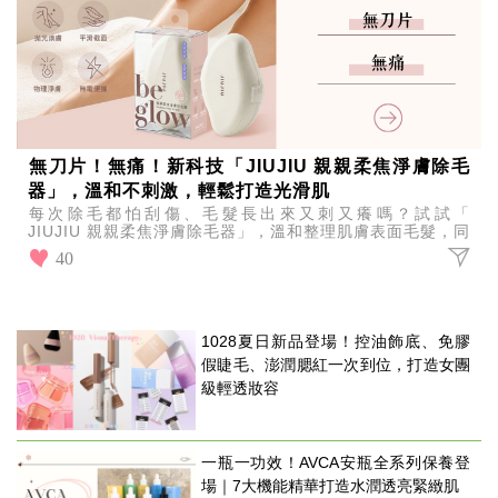
無刀片！無痛！新科技「JIUJIU 親親柔焦淨膚除毛
器」，溫和不刺激，輕鬆打造光滑肌
每次除毛都怕刮傷、毛髮長出來又刺又癢嗎？試試「
JIUJIU 親親柔焦淨膚除毛器」，溫和整理肌膚表面毛髮，同
時帶走老廢角質，讓除毛變得更輕鬆、更舒適！
40
1028夏日新品登場！控油飾底、免膠
假睫毛、澎潤腮紅一次到位，打造女團
級輕透妝容
一瓶一功效！AVCA安瓶全系列保養登
場｜7大機能精華打造水潤透亮緊緻肌