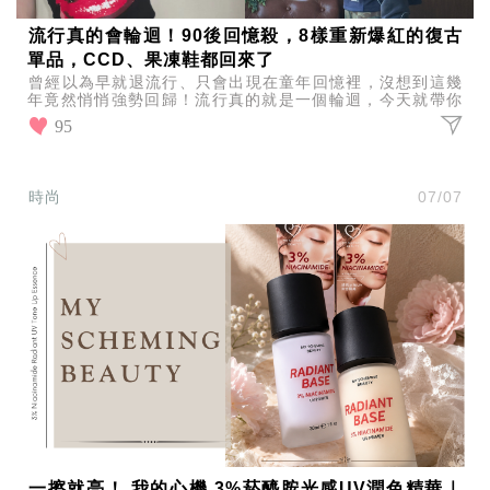
流行真的會輪迴！90後回憶殺，8樣重新爆紅的復古
單品，CCD、果凍鞋都回來了
曾經以為早就退流行、只會出現在童年回憶裡，沒想到這幾
年竟然悄悄強勢回歸！流行真的就是一個輪迴，今天就帶你
一起看看，哪些曾經風靡一時的神物，如今又重新爆紅！
95
時尚
07/07
一擦就亮！ 我的心機 3%菸醯胺光感UV潤色精華｜