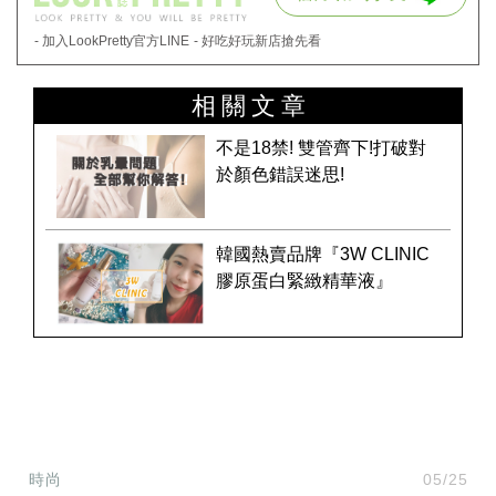
- 加入LookPretty官方LINE
- 好吃好玩新店搶先看
相關文章
不是18禁! 雙管齊下!打破對
於顏色錯誤迷思!
韓國熱賣品牌『3W CLINIC
膠原蛋白緊緻精華液』
時尚
05/25