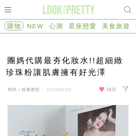
NEW
心
購物
NEW
心測
星座戀愛
美食旅遊
測
塔
羅
占
卜
團媽代購最夯化妝水!!超細緻
心
理
測
珍珠粉讓肌膚擁有好光澤
驗
星
座/
1832
時尚 / 保養密技
2019/08/23
生
肖
運
勢
星
座
戀