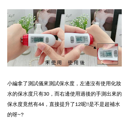
事
生
活
熱
門
新
鮮
事
優
惠
懶
人
包
購
小編拿了測試儀來測試保水度，左邊沒有使用化妝
物
首
水的保水度只有30，而右邊使用過後的手測出來的
頁
保水度竟然有44，直接提升了12呢!!是不是超補水
關
於
的呀~?
歡
迎