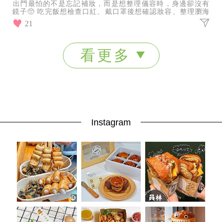
出門最怕的不是忘記補妝，而是想整理儀容時，身邊卻沒有
鏡子🥺 吃完飯想檢查口紅、戴口罩後想確認妝容、整理瀏海
或補擦防曬，有一面隨身鏡真的方便很多！ JIUJ
21
看更多
Instagram