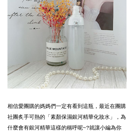
愛
戀
愛
指
南
害
羞
話
題
關
於
你
自
己
星
座
愛
情
相信愛團購的媽媽們一定有看到這瓶，最近在團購
美
社團炙手可熱的「素顏保濕銀河精華化妝水」，為
食
旅
什麼會有銀河精華這樣的稱呼呢~?就讓小編為你
遊