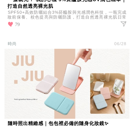
打造自然透亮裸光肌
SPF50+高效防曬結合3%菸醯胺與光感潤色科技，一瓶完成
妝前保養、校色提亮與防曬防護，打造自然透亮裸光肌日常
通勤輕鬆使用感受清爽不黏膩推薦。
79
時尚
06/28
隨時照出精緻感｜包包裡必備的隨身化妝鏡✨