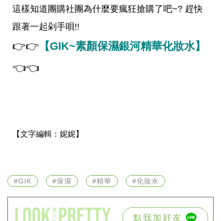
投
這樣知道團購社團為什麼要瘋狂搶購了吧~? 趕快
稿
聲
跟著一起剁手唄!!
明
版
👉👉
【GIK~素顏保濕銀河精華化妝水】
權
提
👈👈
報
【文字編輯：
妮妮】
#GIK
#保濕
#精華
#化妝水
點我加好友