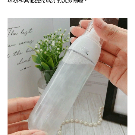
珠粉和其他提亮成分的沉澱物喔~
收
納
生
活
小
物
口
罩
推
薦
居
家
料
理
職
場
生
活
美
食
開
箱
趣