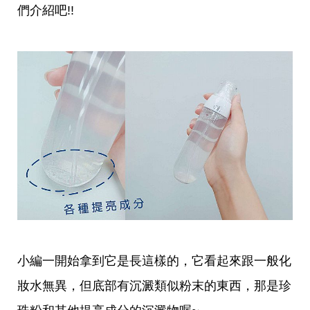
帶
們介紹吧!!
你
玩
帶
你
吃
帶
你
住
出
國
趣
網
美
打
卡
景
點
生
小編一開始拿到它是長這樣的，它看起來跟一般化
活
妝水無異，但底部有沉澱類似粉末的東西，那是珍
清
潔