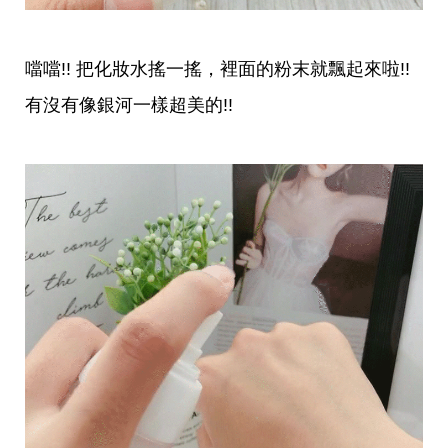
味
玩
具
手
噹噹!! 把化妝水搖一搖，裡面的粉末就飄起來啦!!
機
桌
有沒有像銀河一樣超美的!!
布
娛
樂
明
星
焦
點
韓
流
報
到
熱
播
夯
劇
電