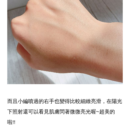
瘦
身
運
動
健
身
名
人
教
學
瘦
身
菜
單
窈
窕
計
畫
而且小編噴過的右手也變得比較細緻亮滑，在陽光
優
下照射還可以看見肌膚閃著微微亮光喔~超美的
惠
新
啦!!
知
時