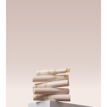
瘦
身
運
動
健
身
名
人
教
學
瘦
身
菜
單
窈
窕
計
畫
優
惠
新
知
時