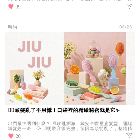
造全天候水潤舒適肌。
39
時尚
06/28
💇‍♀️頭髮亂了不用慌！口袋裡的精緻秘密就是它✨
出門最怕遇到什麼？ 風吹亂瀏海、戴安全帽壓扁髮型、睡醒
頭髮翹一邊…🥲 明明妝容很完整，卻因為頭髮亂了，整體精
緻感瞬間扣分。 這時候，一把方便攜帶的梳子真的超
20