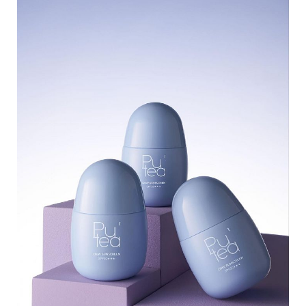
帶
你
玩
帶
你
吃
帶
你
住
出
國
趣
網
美
打
卡
景
點
生
活
清
潔