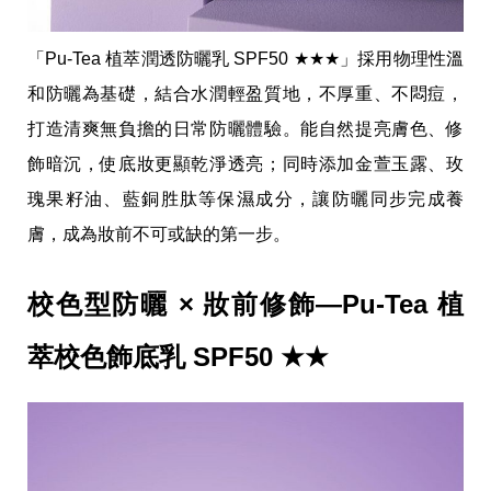
收
納
生
「Pu-Tea 植萃潤透防曬乳 SPF50 ★★★」採用物理性溫
活
小
和防曬為基礎，結合水潤輕盈質地，不厚重、不悶痘，
物
打造清爽無負擔的日常防曬體驗。能自然提亮膚色、修
口
罩
飾暗沉，使底妝更顯乾淨透亮；同時添加金萱玉露、玫
推
薦
瑰果籽油、藍銅胜肽等保濕成分，讓防曬同步完成養
居
膚，成為妝前不可或缺的第一步。
家
料
理
校色型防曬 × 妝前修飾—Pu-Tea 植
職
場
生
萃校色飾底乳 SPF50 ★★
活
美
食
開
箱
趣