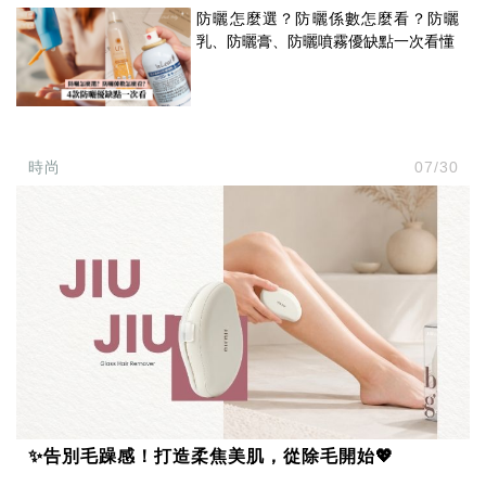
防曬怎麼選？防曬係數怎麼看？防曬
乳、防曬膏、防曬噴霧優缺點一次看懂
時尚
07/30
✨告別毛躁感！打造柔焦美肌，從除毛開始💖