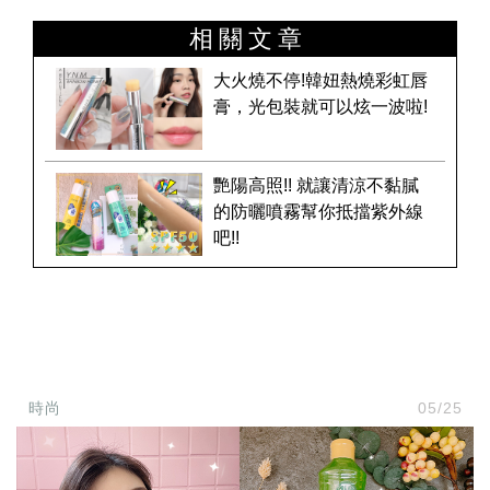
相關文章
大火燒不停!韓妞熱燒彩虹唇
膏，光包裝就可以炫一波啦!
艷陽高照!! 就讓清涼不黏膩
的防曬噴霧幫你抵擋紫外線
吧!!
時尚
05/25