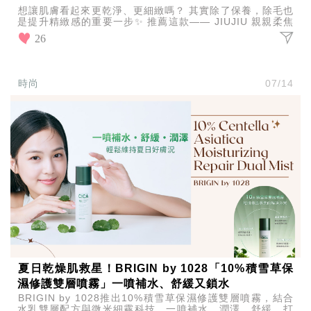
想讓肌膚看起來更乾淨、更細緻嗎？ 其實除了保養，除毛也
是提升精緻感的重要一步✨ 推薦這款—— JIUJIU 親親柔焦
淨膚除毛器 不只是除毛，更是讓肌膚看起來
26
時尚
07/14
夏日乾燥肌救星！BRIGIN by 1028「10%積雪草保
濕修護雙層噴霧」一噴補水、舒緩又鎖水
BRIGIN by 1028推出10%積雪草保濕修護雙層噴霧，結合
水乳雙層配方與微米細霧科技，一噴補水、潤澤、舒緩，打