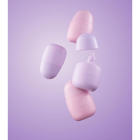
味
玩
具
手
機
桌
布
娛
樂
明
星
焦
點
韓
流
報
到
熱
播
夯
劇
電