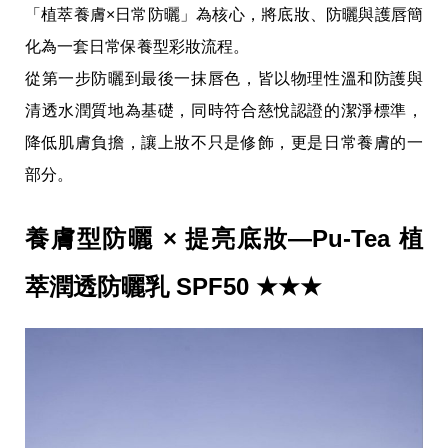
愛
「植萃養膚×日常防曬」為核心，將底妝、防曬與護唇簡
戀
化為一套日常保養型彩妝流程。
愛
指
從第一步防曬到最後一抹唇色，皆以物理性溫和防護與
南
害
清透水潤質地為基礎，同時符合慈悅認證的潔淨標準，
羞
降低肌膚負擔，讓上妝不只是修飾，更是日常養膚的一
話
題
部分。
關
於
你
養膚型防曬 × 提亮底妝—Pu-Tea 植
自
己
萃潤透防曬乳 SPF50 ★★★
星
座
愛
情
美
食
旅
遊