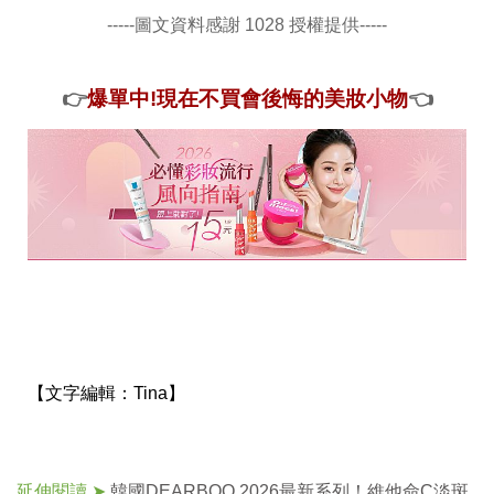
-----圖文資料感謝 1028 授權提供-----
👉
爆單中!現在不買會後悔的美妝小物
👈
【文字編輯：
Tina】
延伸閱讀 ➤
韓國DEARBOO 2026最新系列！維他命C淡斑