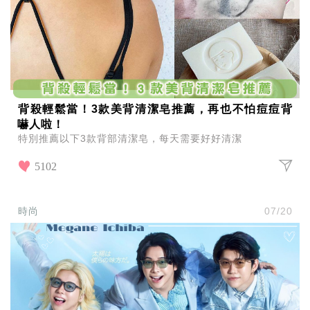
背殺輕鬆當！3款美背清潔皂推薦，再也不怕痘痘背
嚇人啦！
特別推薦以下3款背部清潔皂，每天需要好好清潔
5102
時尚
07/20