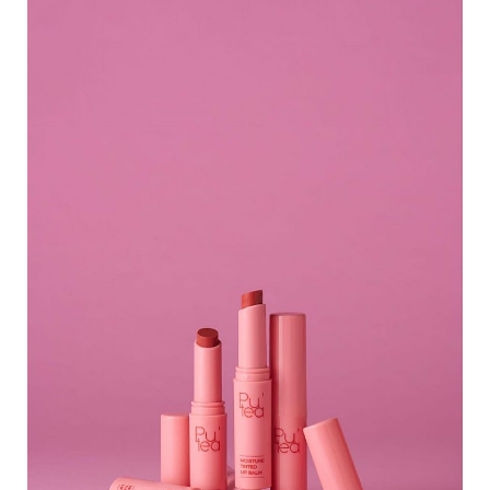
投
稿
聲
明
版
權
提
報