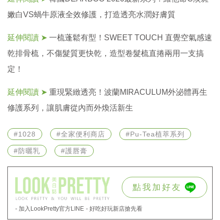
嫩白VS蝸牛原液全效修護，打造透亮水潤好膚質
延伸閱讀 ➤
一梳蓬鬆有型！SWEET TOUCH 直覺空氣感速
乾排骨梳，不傷髮質更快乾，造型卷髮梳直捲兩用一支搞
定！
延伸閱讀 ➤
重現緊緻透亮！波蘭MIRACULUM外泌體再生
修護系列，讓肌膚從內而外煥活新生
#1028
#全家便利商店
#Pu-Tea植萃系列
#防曬乳
#護唇膏
點我加好友
- 加入LookPretty官方LINE
- 好吃好玩新店搶先看