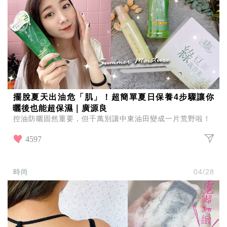
擺脫夏天出油危「肌」！超簡單夏日保養4步驟讓你
曬後也能超保濕｜廣源良
控油防曬固然重要，但千萬別讓中東油田變成一片荒野啦！
4597
時尚
04/28