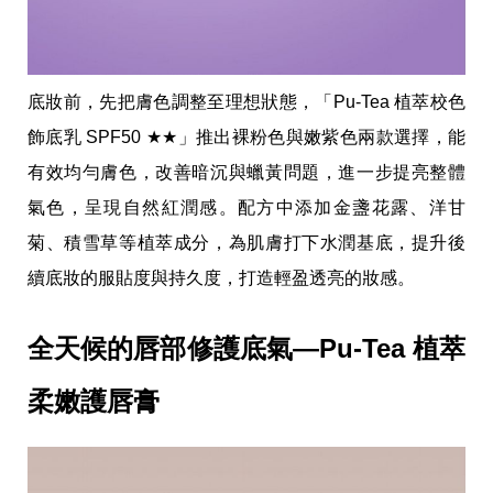
影
推
薦
時
底妝前，先把膚色調整至理想狀態，「Pu-Tea 植萃校色
尚
流
飾底乳 SPF50 ★★」推出裸粉色與嫩紫色兩款選擇，能
行
有效均勻膚色，改善暗沉與蠟黃問題，進一步提亮整體
穿
搭
氣色，呈現自然紅潤感。配方中添加金盞花露、洋甘
美
妝
菊、積雪草等植萃成分，為肌膚打下水潤基底，提升後
髮
續底妝的服貼度與持久度，打造輕盈透亮的妝感。
型
拍
照
全天候的唇部修護底氣—Pu-Tea 植萃
技
巧
保
柔嫩護唇膏
養
密
技