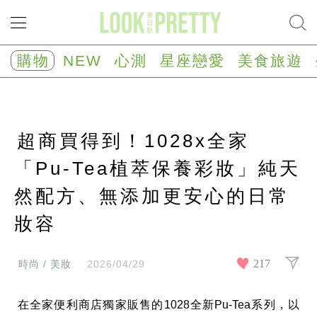
NEW
心
購物
NEW
心測
星座戀愛
美食旅遊
測
塔
羅
占
卜
超商買得到！1028x全家
心
理
測
「Pu-Tea植萃保養彩妝」純天
驗
然配方、無添加更安心的日常
星
座/
生
妝容
肖
運
勢
217
時尚 / 美妝
2026/04/29
星
座
在全家便利商店獨家販售的1028全新Pu-Tea系列，以
戀