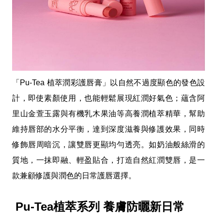
「Pu-Tea 植萃潤彩護唇膏」以自然不過度顯色的發色設
計，即使素顏使用，也能輕鬆展現紅潤好氣色；蘊含阿
里山金萱玉露與有機乳木果油等高養潤植萃精華，幫助
維持唇部的水分平衡，達到深度滋養與修護效果，同時
修飾唇周暗沉，讓雙唇更顯均勻透亮。如奶油般絲滑的
質地，一抹即融、輕盈貼合，打造自然紅潤雙唇，是一
款兼顧修護與潤色的日常護唇選擇。
Pu-Tea植萃系列 養膚防曬新日常