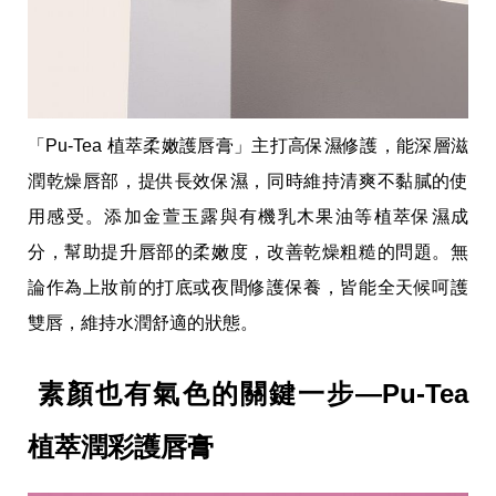
事
生
活
熱
門
新
「Pu-Tea 植萃柔嫩護唇膏」主打高保濕修護，能深層滋
鮮
事
潤乾燥唇部，提供長效保濕，同時維持清爽不黏膩的使
優
惠
用感受。添加金萱玉露與有機乳木果油等植萃保濕成
懶
分，幫助提升唇部的柔嫩度，改善乾燥粗糙的問題。無
人
包
論作為上妝前的打底或夜間修護保養，皆能全天候呵護
購
雙唇，維持水潤舒適的狀態。
物
首
頁
素顏也有氣色的關鍵一步—Pu-Tea 
關
於
植萃潤彩護唇膏
歡
迎