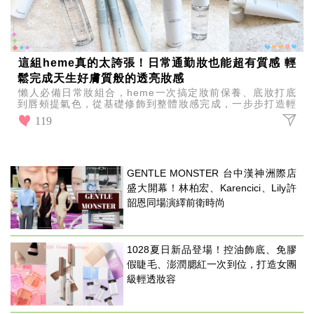
這組heme真的太誇張！日常通勤妝也能超有質感 輕
鬆完成天生好膚質般的透亮妝感
懶人必備日常妝組合，heme一次搞定妝前保養、底妝打底
到唇頰提氣色，從基礎修飾到整體妝感完成，一步步打造輕
透水光妝容，讓素顏也能自然擁有好氣色與精緻感。
119
GENTLE MONSTER 台中漢神洲際店
盛大開幕！林柏宏、Karencici、Lily許
韶恩同場演繹前衛時尚
1028夏日新品登場！控油飾底、免膠
假睫毛、澎潤腮紅一次到位，打造女團
級輕透妝容