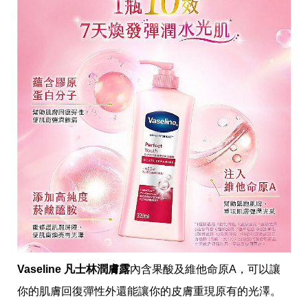
收
納
生
活
小
物
口
罩
推
薦
居
家
料
理
職
場
生
活
美
食
Vaseline 凡士林潤膚露
內含果酸及維他命原A，可以讓
開
箱
你的肌膚回復彈性外還能讓你的皮膚重現原有的光澤。
趣