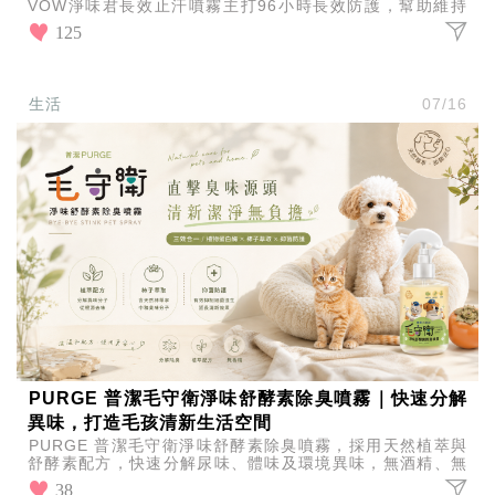
VOW淨味君長效止汗噴霧主打96小時長效防護，幫助維持
肌膚乾爽舒適、不黏不悶，讓你從早到晚都能保持清新狀
125
態！
生活
07/16
PURGE 普潔毛守衛淨味舒酵素除臭噴霧｜快速分解
異味，打造毛孩清新生活空間
PURGE 普潔毛守衛淨味舒酵素除臭噴霧，採用天然植萃與
舒酵素配方，快速分解尿味、體味及環境異味，無酒精、無
香精，貓狗皆適用，打造毛孩安心又清新的居家生活。
38