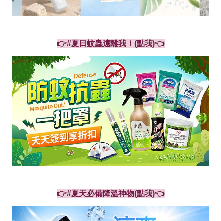
👉#夏日蚊蟲遠離我！(點我)👈
👉#夏天必備降溫神物(點我)👈