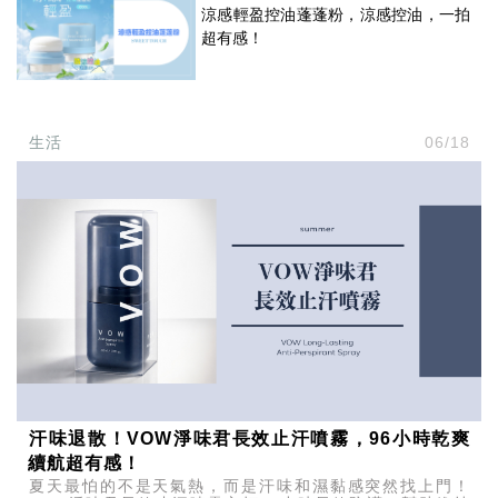
涼感輕盈控油蓬蓬粉，涼感控油，一拍
超有感！
生活
06/18
汗味退散！VOW淨味君長效止汗噴霧，96小時乾爽
續航超有感！
夏天最怕的不是天氣熱，而是汗味和濕黏感突然找上門！