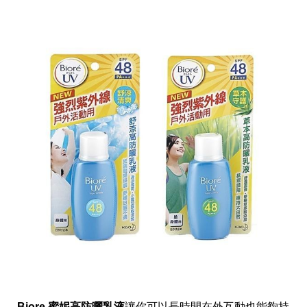
投
稿
聲
明
版
權
提
報
Biore 蜜妮高防曬乳液
讓你可以長時間在外互動也能夠持