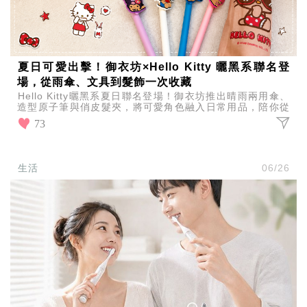
夏日可愛出擊！御衣坊×Hello Kitty 曬黑系聯名登
場，從雨傘、文具到髮飾一次收藏
Hello Kitty曬黑系夏日聯名登場！御衣坊推出晴雨兩用傘、
造型原子筆與俏皮髮夾，將可愛角色融入日常用品，陪你從
外出遮陽、工作學習到造型搭配，打造充滿少女心
73
生活
06/26