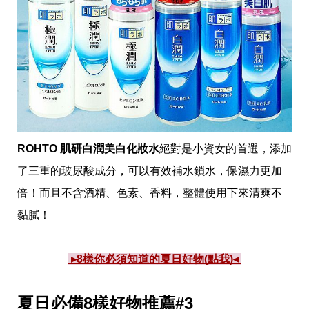
影
推
薦
時
尚
流
行
穿
搭
美
ROHTO 肌研白潤美白化妝水
絕對是小資女的首選，添加
妝
髮
了三重的玻尿酸成分，可以有效補水鎖水，保濕力更加
型
拍
倍！而且不含酒精、色素、香料，整體使用下來清爽不
照
黏膩！
技
巧
保
養
 ▸8樣你必須知道的夏日好物(點我)◂ 
密
技
夏日必備8樣好物推薦#3