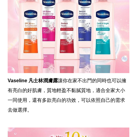
帶
你
玩
帶
你
吃
帶
你
住
出
國
趣
網
美
Vaseline 凡士林潤膚露
讓你在家不出門的同時也可以擁
打
卡
有亮白的好肌膚，質地輕盈不黏膩質地，適合全家大小
景
一同使用，還有多款亮白的功效，可以依照自己的需求
點
去做選擇。
生
活
清
潔