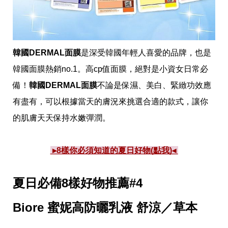
事
生
活
熱
門
韓國DERMAL面膜
是深受韓國年輕人喜愛的品牌，也是
新
鮮
韓國面膜熱銷no.1。高cp值面膜，絕對是小資女日常必
事
備！
韓國DERMAL面膜
不論是保濕、美白、緊緻功效應
優
惠
有盡有，可以根據當天的膚況來挑選合適的款式，讓你
懶
人
的肌膚天天保持水嫩彈潤。
包
購
 ▸8樣你必須知道的夏日好物(點我)◂ 
物
首
頁
夏日必備8樣好物推薦#4
關
於
Biore 蜜妮高防曬乳液 舒涼／草本
歡
迎