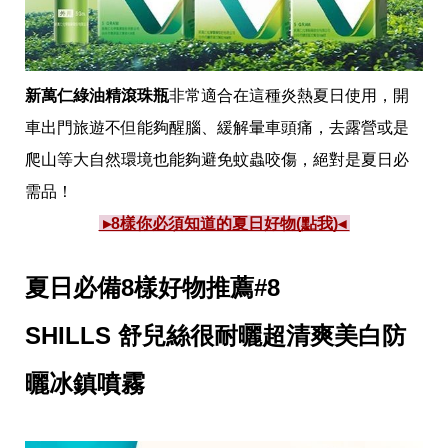
新萬仁綠油精滾珠瓶
非常適合在這種炎熱夏日使用，開
車出門旅遊不但能夠醒腦、緩解暈車頭痛，去露營或是
爬山等大自然環境也能夠避免蚊蟲咬傷，絕對是夏日必
需品！
 ▸8樣你必須知道的夏日好物(點我)◂ 
夏日必備8樣好物推薦#8
SHILLS 舒兒絲很耐曬超清爽美白防
曬冰鎮噴霧