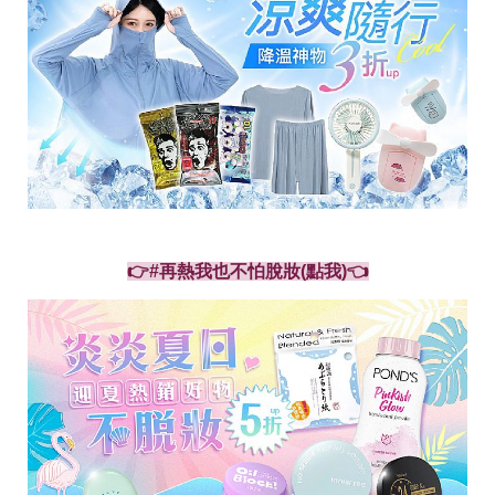
👉#再熱我也不怕脫妝(點我)👈