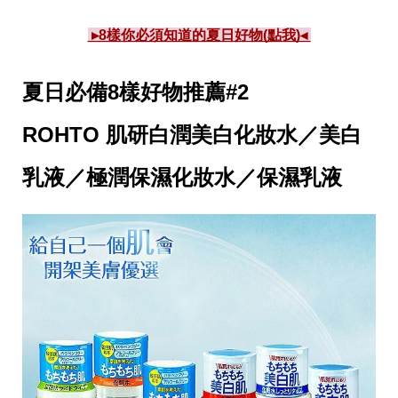
味
玩
 ▸8樣你必須知道的夏日好物(點我)◂ 
具
手
機
夏日必備8樣好物推薦#2
桌
布
ROHTO 肌研白潤美白化妝水／美白
娛
樂
乳液／極潤保濕化妝水／保濕乳液
明
星
焦
點
韓
流
報
到
熱
播
夯
劇
電