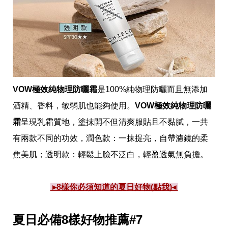
VOW極效純物理防曬霜
是100%純物理防曬而且無添加
酒精、香料，敏弱肌也能夠使用。
VOW極效純物理防曬
霜
呈現乳霜質地，塗抹開不但清爽服貼且不黏膩，一共
有兩款不同的功效，潤色款：一抹提亮，自帶濾鏡的柔
焦美肌；透明款：輕鬆上臉不泛白，輕盈透氣無負擔。
 ▸8樣你必須知道的夏日好物(點我)◂ 
夏日必備8樣好物推薦#7