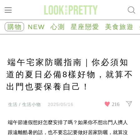
NEW
心
購物
NEW
心測
星座戀愛
美食旅遊
測
塔
羅
占
卜
端午宅家防曬指南｜你必須知
心
理
測
道的夏日必備8樣好物，就算不
驗
出門也要保養自己！
星
座/
生
肖
216
生活 / 生活小物
2025/05/16
運
勢
端午節連假想好怎麼安排了嗎？如果你不想出門人擠人
星
座
跟遠離酷暑的話，也不要忘記要做好居家防曬，就算沒
戀