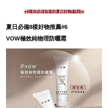
 ▸8樣你必須知道的夏日好物(點我)◂ 
夏日必備8樣好物推薦#6
VOW極效純物理防曬霜