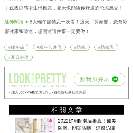
｜親親涼感衛生棉推薦，夏天也能給你舒適的沁涼感受！
延伸閱讀 ➤
8大端午節禁忌一次看！這天「剪頭髮」恐會影
響健康和破運，想開運這件事一定要做！
#端午節
#端午節連假
#防曬
#防曬乳
#夏日必備
點我加好友
- 加入LookPretty官方LINE
- 好吃好玩新店搶先看
相關文章
2022好用防曬品推薦！醫美
防曬、開架防曬、涼感防曬