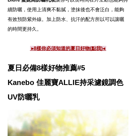
續防曬，使用上清爽不黏膩，塗抹後也不會泛白，能夠
有效預防紫外線。加上防水、抗汗的配方所以可以讓曬
的時間更持久。
 ▸8樣你必須知道的夏日好物(點我)◂ 
夏日必備8樣好物推薦#5
Kanebo 佳麗寶ALLIE持采濾鏡調色
UV防曬乳