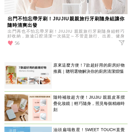
出門不怕忘帶牙刷！JIUJIU親親旅行牙刷隨身組讓你
隨時清爽出發
出門再也不怕忘帶牙刷！JIUJIU 親親旅行牙刷隨身組輕巧
好收納，旅途口腔清潔一次搞定～不管是旅行、出差、健身
後，還是放一組在辦公室都超方便。
56
原來這麼方便！7款超好用的廚房好物
推薦｜聰明選物解決你的廚房清潔煩惱
隨時補妝超方便！JIUJIU 親親皮革摺
疊化妝鏡｜輕巧隨身，照見每個精緻時
刻
油頭扁塌救星！SWEET TOUCH直覺