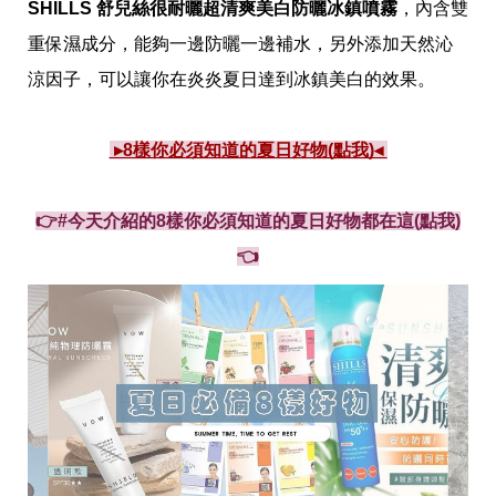
SHILLS 舒兒絲很耐曬超清爽美白防曬冰鎮噴霧
，內含雙
重保濕成分，能夠一邊防曬一邊補水，另外添加天然沁
涼因子，可以讓你在炎炎夏日達到冰鎮美白的效果。
 ▸8樣你必須知道的夏日好物(點我)◂ 
👉#今天介紹的8樣你必須知道的夏日好物都在這(點我)
👈