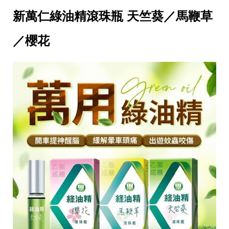
新萬仁綠油精滾珠瓶 天竺葵／馬鞭草
／櫻花