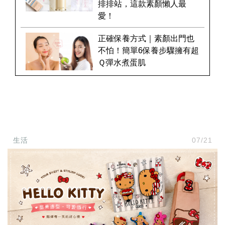
排排站，這款素顏懶人最
愛！
正確保養方式｜素顏出門也
不怕！簡單6保養步驟擁有超
Ｑ彈水煮蛋肌
生活
07/21