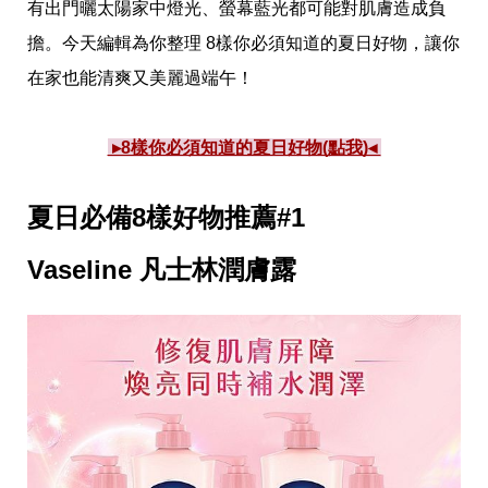
愛
有出門曬太陽家中燈光、螢幕藍光都可能對肌膚造成負
戀
擔。今天編輯為你整理 8樣你必須知道的夏日好物，讓你
愛
指
在家也能清爽又美麗過端午！
南
害
羞
 ▸8樣你必須知道的夏日好物(點我)◂ 
話
題
關
夏日必備8樣好物推薦#1
於
你
自
Vaseline 凡士林潤膚露
己
星
座
愛
情
美
食
旅
遊