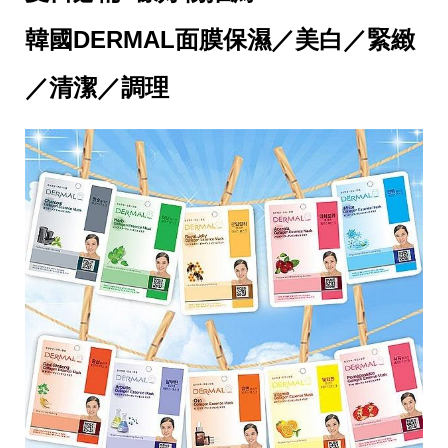
瘦
身
韓國DERMAL面膜保濕／美白／緊緻
運
動
健
／清潔／調理
身
名
人
教
學
瘦
身
菜
單
窈
窕
計
畫
優
惠
新
知
時