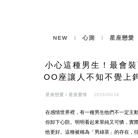
NEW
心測
星座戀愛
小心這種男生！最會裝
OO座讓人不知不覺上
星座戀愛 / 星座愛情
2026/05/16
在感情世界裡，有一種男生他們不一定主
你卸下心防。明明看起來單純又可憐，實
他更好。這種被稱為「男綠茶」的存在，