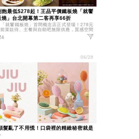
到飽最低$278起！王品平價鐵板燒「就饗
板燒」台北開幕第二客再享66折
品「就饗鐵板燒」首間概念店正式登場！278元
享前菜款待、主餐與自助吧無限供應，質感空間
升級，開幕再祭出全品項9折、第二客66折優
24
。
尚
06/28
‍♀️頭髮亂了不用慌！口袋裡的精緻秘密就是
✨