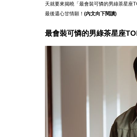
天就要來揭曉「最會裝可憐的男綠茶星座T
最後還心甘情願！
(內文向下閱讀)
最會裝可憐的男綠茶星座TO