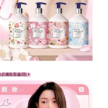
必備妝容(點我)▼