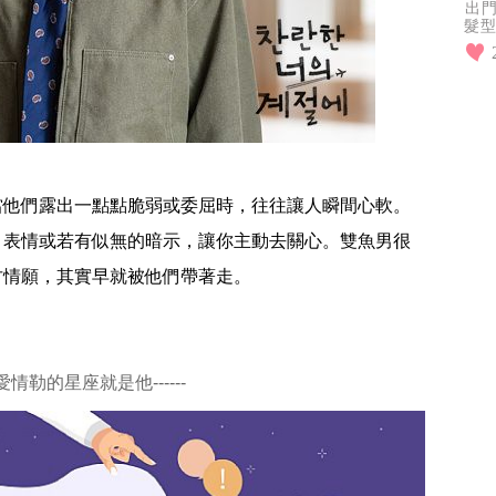
出
髮型
因
一
當他們露出一點點脆弱或委屈時，往往讓人瞬間心軟。
、表情或若有似無的暗示，讓你主動去關心。雙魚男很
甘情願，其實早就被他們帶著走。
最愛情勒的星座就是他------