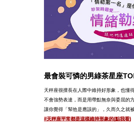
最會裝可憐的男綠茶星座TO
天秤座很擅長在人際中維持好形象，也懂
不會強勢表達，而是用帶點無奈與委屈的
讓你覺得「幫他是應該的」，久而久之就
#天秤座平常都是這樣維持形象的(點我看)