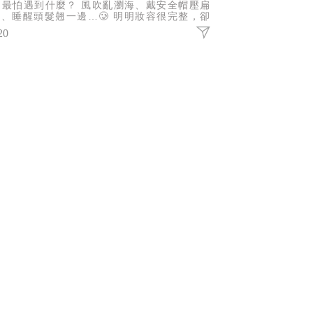
門最怕遇到什麼？ 風吹亂瀏海、戴安全帽壓扁
、睡醒頭髮翹一邊…🥲 明明妝容很完整，卻
為頭髮亂了，整體精緻感瞬間扣分。 這時候，
20
把方便攜帶的梳子真的超