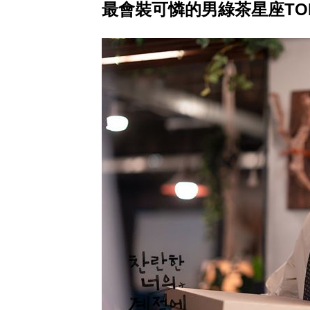
最會裝可憐的男綠茶星座TO