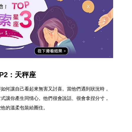
P2：天秤座
得如何讓自己看起來無害又討喜。當他們遇到狀況時，
方式讓你產生同情心。他們很會說話、很會拿捏分寸，
被他的溫柔包裝給圈住。