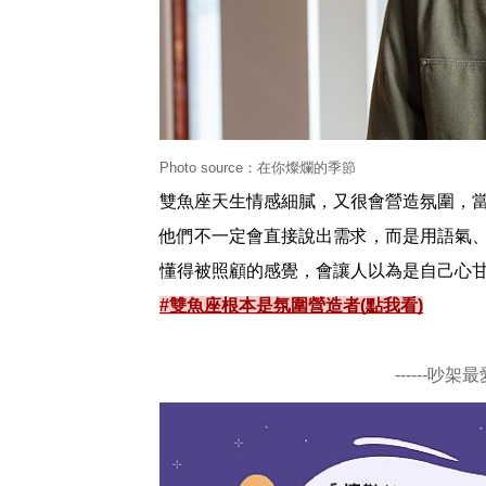
Photo source：在你燦爛的季節
雙魚座天生情感細膩，又很會營造氛圍，
他們不一定會直接說出需求，而是用語氣
懂得被照顧的感覺，會讓人以為是自己心
#雙魚座根本是氛圍營造者(點我看)
------吵架