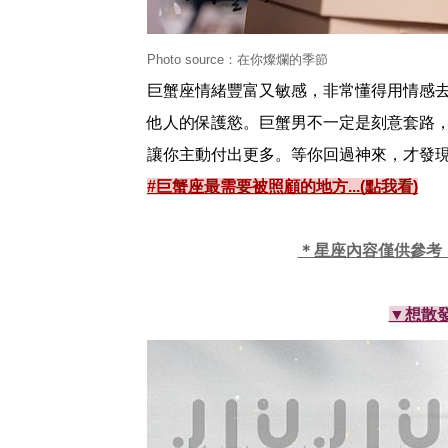
Photo source：在你燦爛的季節
巨蟹座情緒豐富又敏感，非常懂得用情感
他人的保護慾。巨蟹男不一定是刻意套路
讓你主動付出更多。等你回過神來，才發
#巨蟹座最需要被照顧的地方...(點我看)
＊星座內容僅供參考
▼想散發