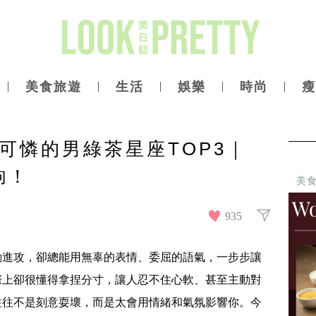
美食旅遊
生活
娛樂
時尚
瘦
可憐的男綠茶星座TOP3｜
鉤！
美
935
動進攻，卻總能用無辜的表情、委屈的語氣，一步步讓
際上卻很懂得拿捏分寸，讓人忍不住心軟、甚至主動對
往往不是刻意耍壞，而是太會用情緒和氣氛影響你。今