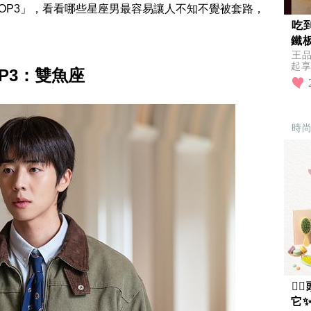
OP3」，看看哪些星座男最容易讓人不知不覺被套路，
吃
鐵
王
起
P3：雙魚座
全面
惠
時

它