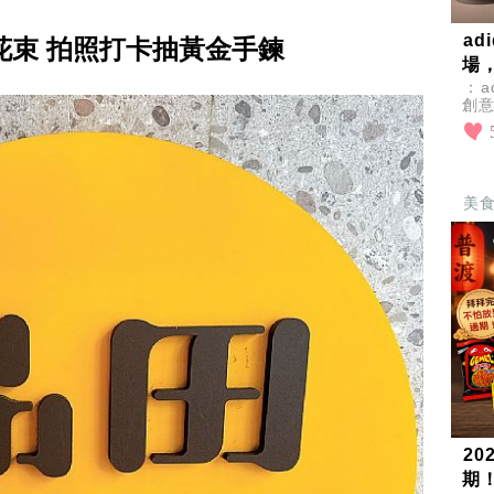
a
花束 拍照打卡抽黃金手鍊
場
：a
創
設
主
美
2
期