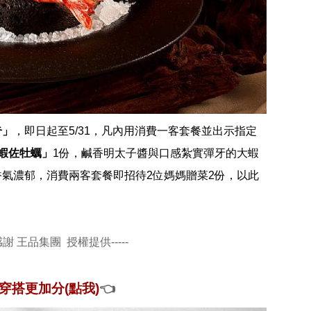
奇」
，即日起至5/31，凡內用消費一客套餐並出示指定
蝦佐牡蠣」
1份，鹹香明太子醬與口感紮實彈牙的大蝦
氣濃郁，消費兩客套餐即招待2位媽媽贈菜2份，以此
感謝 王品集團  授權提供-----
穿搭更加分(點我)
👈