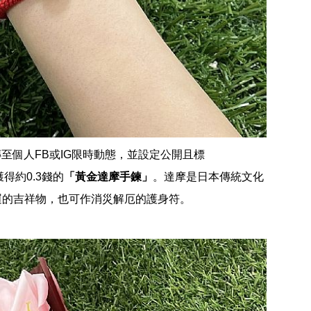
傳至個人FB或IG限時動態，並設定公開且標
獲得約0.3錢的
「黃金達摩手鍊」
。達摩是日本傳統文化
運的吉祥物，也可作消災解厄的護身符。