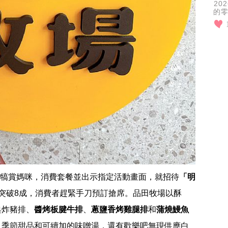
2
的
很
浪
犒賞媽咪，消費套餐並出示指定活動畫面，就招待
「明
突破8成，消費者趕緊手刀預訂搶席。品田牧場以酥
典炸豬排、
醬烤板腱牛排
、
蔥鹽香烤雞腿排
和
蒲燒鰻魚
、季節甜品和可續加的味噌湯，還有歡樂吧無現供應白