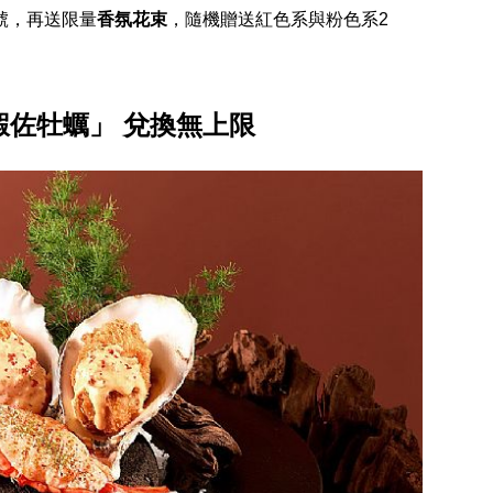
號，再送限量
香氛花束
，隨機贈送紅色系與粉色系2
蝦佐牡蠣」 兌換無上限