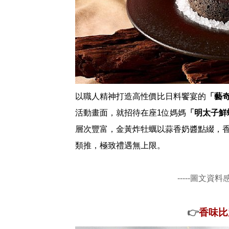
以職人精神打造高性價比日料饗宴的
「藝
活動畫面，就招待在座1位媽媽
「明太子鮮
層次豐富，金黃炸牡蠣以蒜香奶醬點綴，香
類推，極致禮遇無上限。
-----圖文資料
👉
香味比