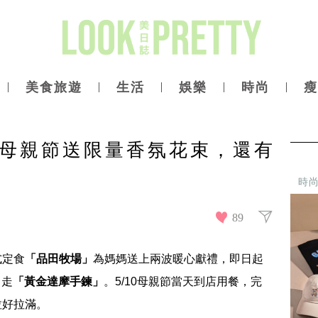
美食旅遊
生活
娛樂
時尚
瘦
母親節送限量香氛花束，還有
時
89
式定食
「品田牧場」
為媽媽送上兩波暖心獻禮，即日起
」
走
「黃金達摩手鍊」
。5/10母親節當天到店用餐，完
拉好拉滿。