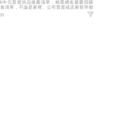
026中元普渡供品推薦清單，精選網友最愛回購
零食清單，不論是家裡、公司普渡或店家祭拜都
適合，選擇全家人都愛吃的，不怕放到過期造成
10
費！