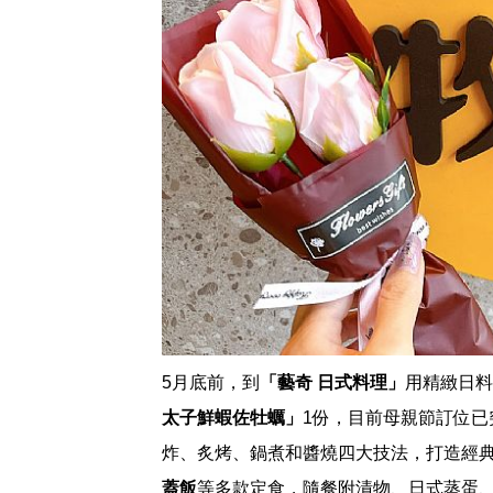
5月底前，到
「藝奇 日式料理」
用精緻日料
太子鮮蝦佐牡蠣」
1份，目前母親節訂位已
炸、炙烤、鍋煮和醬燒四大技法，打造經
蓋飯
等多款定食，隨餐附漬物、日式蒸蛋