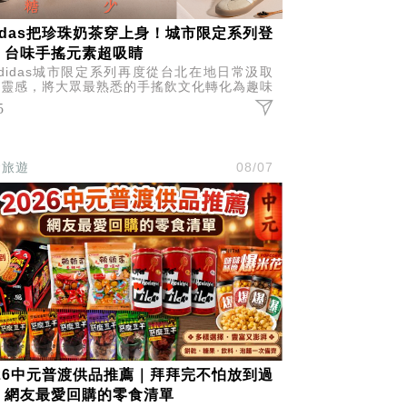
didas把珍珠奶茶穿上身！城市限定系列登
，台味手搖元素超吸睛
didas城市限定系列再度從台北在地日常汲取
意靈感，將大眾最熟悉的手搖飲文化轉化為趣味
計，推出涵蓋鞋款、短袖上衣與帽款的珍珠奶茶
5
題系列。
食旅遊
08/07
026中元普渡供品推薦｜拜拜完不怕放到過
！網友最愛回購的零食清單