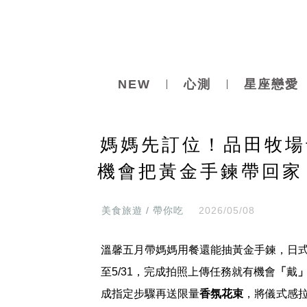
NEW
心測
星座戀愛
媽媽先訂位！品田牧場
機會把黃金手鍊帶回家
美食旅遊 / 帶你吃
2026/05/08
溫馨五月帶媽媽用餐還能抽黃金手鍊，日
至5/31，完成拍照上傳任務就有機會
「
戴
成指定步驟再送限量
香氛花束
，將儀式感