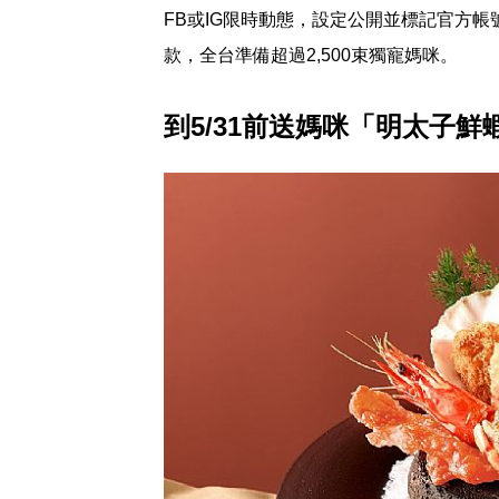
FB或IG限時動態，設定公開並標記官方帳
款，全台準備超過2,500束獨寵媽咪。
到5/31前送媽咪「明太子鮮