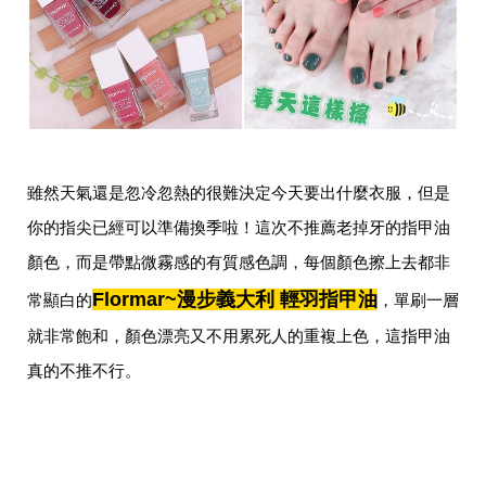
愛
戀
愛
指
南
害
羞
話
題
雖然天氣還是忽冷忽熱的很難決定今天要出什麼衣服，但是
關
於
你的指尖已經可以準備換季啦！這次不推薦老掉牙的指甲油
你
自
顏色，而是帶點微霧感的有質感色調，每個顏色擦上去都非
己
Flormar~漫步義大利 輕羽指甲油
常顯白的
，單刷一層
星
座
就非常飽和，顏色漂亮又不用累死人的重複上色，這指甲油
愛
情
真的不推不行。
美
食
旅
遊