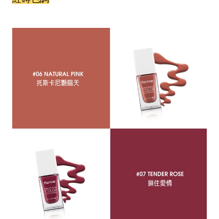
瘦
身
運
動
健
身
名
人
教
學
瘦
身
菜
單
窈
窕
計
畫
優
惠
新
知
時