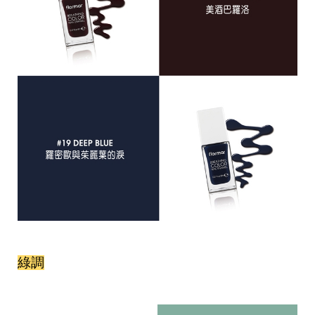
投
稿
聲
明
版
權
提
報
綠調