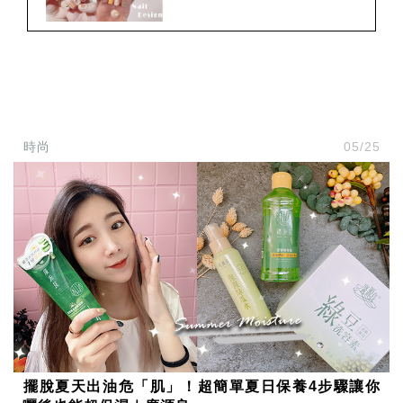
時尚
05/25
擺脫夏天出油危「肌」！超簡單夏日保養4步驟讓你