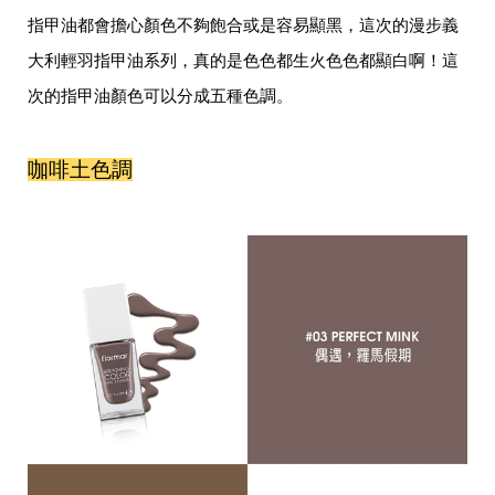
味
玩
指甲油都會擔心顏色不夠飽合或是容易顯黑，這次的漫步義
具
大利輕羽指甲油系列，真的是色色都生火色色都顯白啊！這
手
機
次的指甲油顏色可以分成五種色調。
桌
布
咖啡土色調
娛
樂
明
星
焦
點
韓
流
報
到
熱
播
夯
劇
電