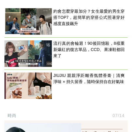
約會怎麼穿最加分？女生最愛的男生穿
搭TOP7，超簡單的穿搭公式照著穿好
感度直接飆升
流行真的會輪迴！90後回憶殺，8樣重
新爆紅的復古單品，CCD、果凍鞋都回
來了
JIUJIU 親親淨距離香氛體香膏｜清爽
淨味 × 持久留香，隨時保持自在好氣味
時尚
07/14