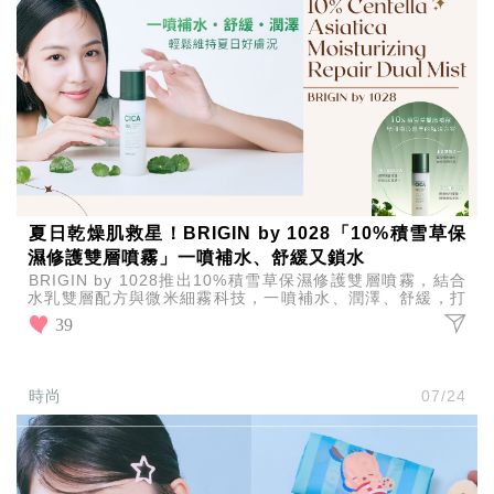
夏日乾燥肌救星！BRIGIN by 1028「10%積雪草保
濕修護雙層噴霧」一噴補水、舒緩又鎖水
BRIGIN by 1028推出10%積雪草保濕修護雙層噴霧，結合
水乳雙層配方與微米細霧科技，一噴補水、潤澤、舒緩，打
造全天候水潤舒適肌。
39
時尚
07/24