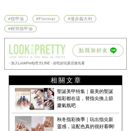
#指甲油
#Flormar
#漫步義大利
#輕羽指甲油
點我加好友
- 加入LookPretty官方LINE
- 好吃好玩新店搶先看
相關文章
聖誕美甲特集｜最美的聖誕
指彩都在這，替指尖換上節
慶氣氛吧
秋冬指彩換季｜玩出指尖新
靈感，這配色真的很好看啊!