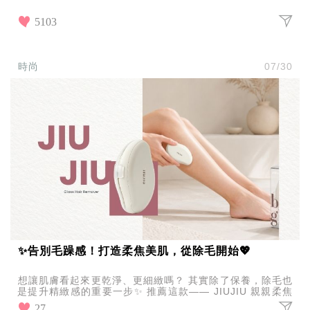
5103
時尚
07/30
✨告別毛躁感！打造柔焦美肌，從除毛開始💖
想讓肌膚看起來更乾淨、更細緻嗎？ 其實除了保養，除毛也
是提升精緻感的重要一步✨ 推薦這款—— JIUJIU 親親柔焦
淨膚除毛器 不只是除毛，更是讓肌膚看起來
27