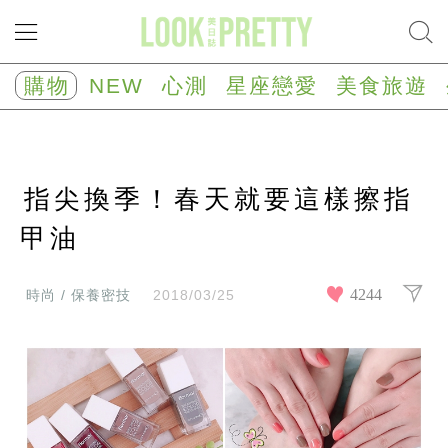
NEW
心
購物
NEW
心測
星座戀愛
美食旅遊
測
塔
羅
占
卜
指尖換季！春天就要這樣擦指
心
理
測
甲油
驗
星
座/
4244
時尚 / 保養密技
2018/03/25
生
肖
運
勢
星
座
戀