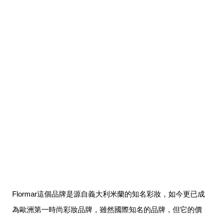
帶
你
玩
帶
你
吃
帶
你
住
出
國
趣
網
美
打
卡
景
點
生
活
Flormar這個品牌是源自義大利米蘭的知名彩妝，如今更已成
清
潔
為歐洲第一時尚彩妝品牌，雖然國際知名的品牌，但它的價