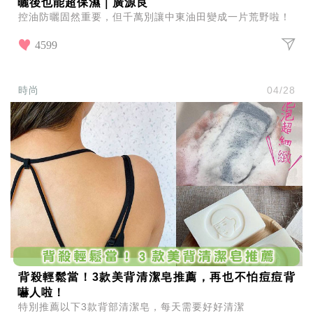
曬後也能超保濕｜廣源良
控油防曬固然重要，但千萬別讓中東油田變成一片荒野啦！
4599
時尚
04/28
背殺輕鬆當！3款美背清潔皂推薦，再也不怕痘痘背
嚇人啦！
特別推薦以下3款背部清潔皂，每天需要好好清潔