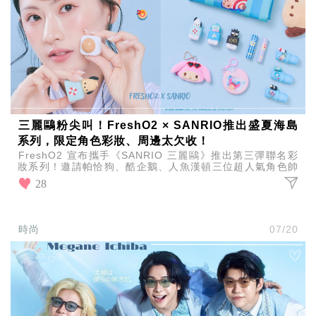
三麗鷗粉尖叫！FreshO2 × SANRIO推出盛夏海島
系列，限定角色彩妝、周邊太欠收！
FreshO2 宣布攜手《SANRIO 三麗鷗》推出第三彈聯名彩
妝系列！邀請帕恰狗、酷企鵝、人魚漢頓三位超人氣角色帥
氣領軍，美樂蒂與雙星仙子也甜美加入盛夏派對。
28
時尚
07/20