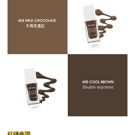
影
推
薦
時
尚
流
行
穿
搭
美
妝
髮
型
拍
照
技
巧
保
養
密
技
紅磚色調