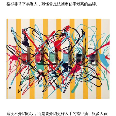
收
格卻非常平易近人，難怪會是法國市佔率最高的品牌。
納
生
活
小
物
口
罩
推
薦
居
家
料
理
職
場
生
活
美
食
開
箱
趣
這次不介紹彩妝，而是要介紹更好入手的指甲油，很多人買