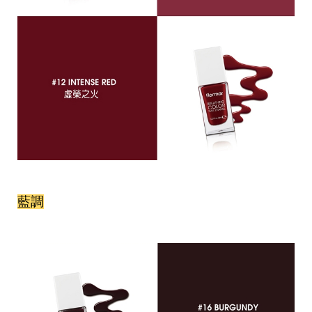
事
生
活
熱
門
新
鮮
事
優
惠
懶
人
包
藍調
購
物
首
頁
關
於
歡
迎