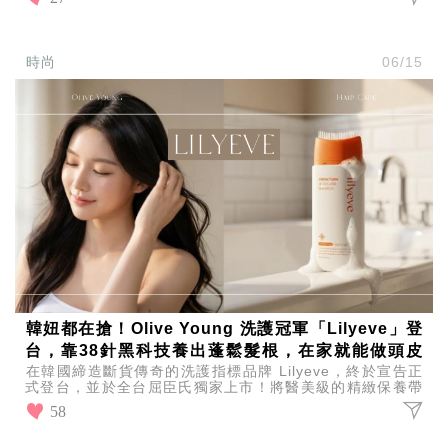
時尚
06/15
韓妞都在搶！Olive Young 洗護冠軍「Lilyeve」登
台，靠38針黑科技養出蓬鬆髮根，在家就能做頭皮
在韓國締造斷貨傳奇的洗護指標品牌 Lilyeve，終於宣告正
SPA！
式登台，並於全台屈臣氏獨家上市！將醫美級的精緻保養帶
入日常浴室，將為台灣消費者帶來史無前例的豐盈養髮
58