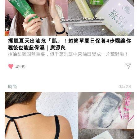
擺脫夏天出油危「肌」！超簡單夏日保養4步驟讓你
曬後也能超保濕｜廣源良
控油防曬固然重要，但千萬別讓中東油田變成一片荒野啦！
4599
時尚
04/28