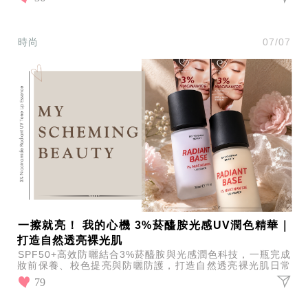
時尚
07/07
一擦就亮！ 我的心機 3%菸醯胺光感UV潤色精華｜
打造自然透亮裸光肌
SPF50+高效防曬結合3%菸醯胺與光感潤色科技，一瓶完成
妝前保養、校色提亮與防曬防護，打造自然透亮裸光肌日常
通勤輕鬆使用感受清爽不黏膩推薦。
79