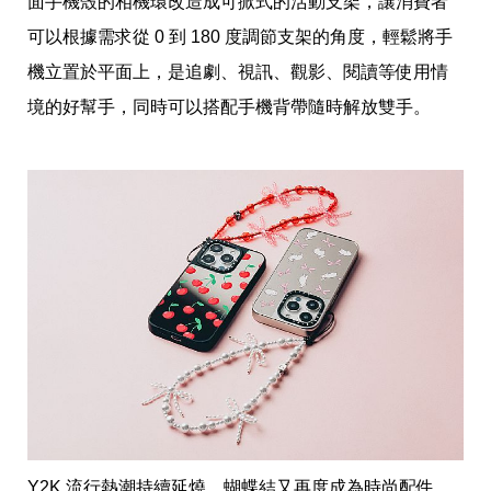
面手機殼的相機環改造成可掀式的活動支架，讓消費者
味
玩
可以根據需求從 0 到 180 度調節支架的角度，輕鬆將手
具
手
機立置於平面上，是追劇、視訊、觀影、閱讀等使用情
機
境的好幫手，同時可以搭配手機背帶隨時解放雙手。
桌
布
娛
樂
明
星
焦
點
韓
流
報
到
熱
播
夯
劇
電
Y2K 流行熱潮持續延燒，蝴蝶結又再度成為時尚配件。