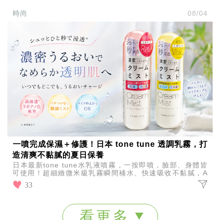
時尚
08/04
一噴完成保濕＋修護！日本 tone tune 透調乳霧，打
造清爽不黏膩的夏日保養
日本最新tone tune水乳液噴霧，一按即噴，臉部、身體皆
可使用！超細緻微米級乳霧瞬間補水、快速吸收不黏膩，A
醇潤澤修護、維C透亮淨膚，夏天保養輕鬆一瓶完成。
33
看更多