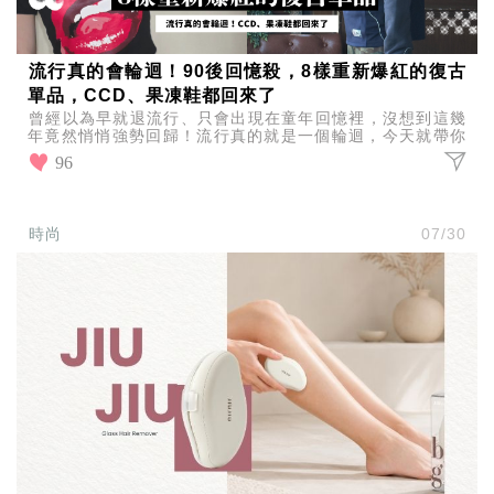
流行真的會輪迴！90後回憶殺，8樣重新爆紅的復古
單品，CCD、果凍鞋都回來了
曾經以為早就退流行、只會出現在童年回憶裡，沒想到這幾
年竟然悄悄強勢回歸！流行真的就是一個輪迴，今天就帶你
一起看看，哪些曾經風靡一時的神物，如今又重新爆紅！
96
時尚
07/30