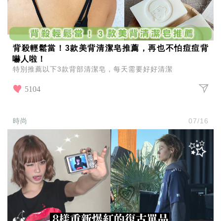
背殺輕鬆當！3款美背清潔皂推薦，再也不怕痘痘背
嚇人啦！
特別推薦以下3款背部清潔皂，每天需要好好清潔
5104
時尚
07/16