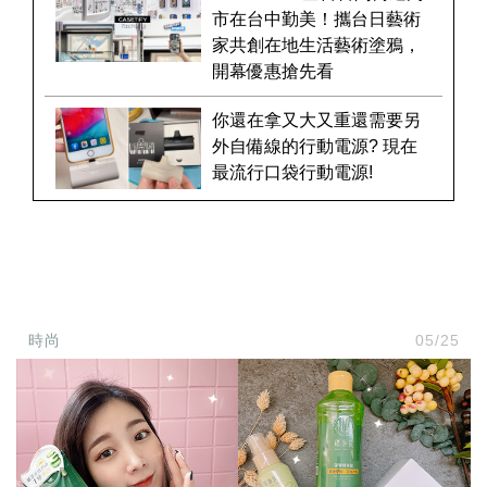
市在台中勤美！攜台日藝術
家共創在地生活藝術塗鴉，
開幕優惠搶先看
你還在拿又大又重還需要另
外自備線的行動電源? 現在
最流行口袋行動電源!
時尚
05/25