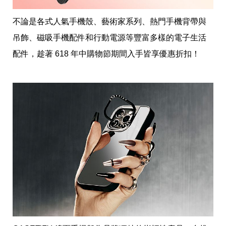
帶
你
玩
不論是各式人氣手機殼、藝術家系列、熱門手機背帶與
帶
吊飾、磁吸手機配件和行動電源等豐富多樣的電子生活
你
吃
配件，趁著 618 年中購物節期間入手皆享優惠折扣！
帶
你
住
出
國
趣
網
美
打
卡
景
點
生
活
清
潔