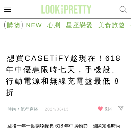
NEW
心
購物
NEW
心測
星座戀愛
美食旅遊
測
塔
羅
占
卜
想買CASETiFY趁現在！618
心
理
測
年中優惠限時七天，手機殼、
驗
行動電源和無線充電盤最低 8
星
座/
生
折
肖
運
勢
614
時尚 / 流行穿搭
2024/06/13
星
座
迎接一年一度購物慶典 618 年中購物節，國際知名時尚
戀