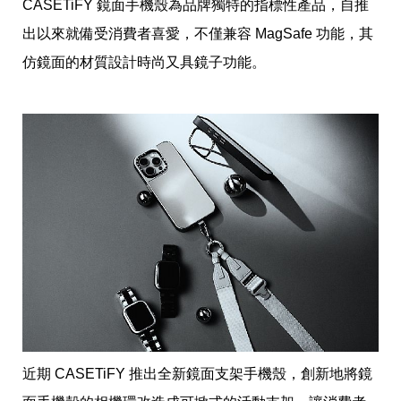
收
CASETiFY 鏡面手機殼為品牌獨特的指標性產品，自推
納
出以來就備受消費者喜愛，不僅兼容 MagSafe 功能，其
生
活
仿鏡面的材質設計時尚又具鏡子功能。
小
物
口
罩
推
薦
居
家
料
理
職
場
生
活
美
食
開
箱
近期 CASETiFY 推出全新鏡面支架手機殼，創新地將鏡
趣