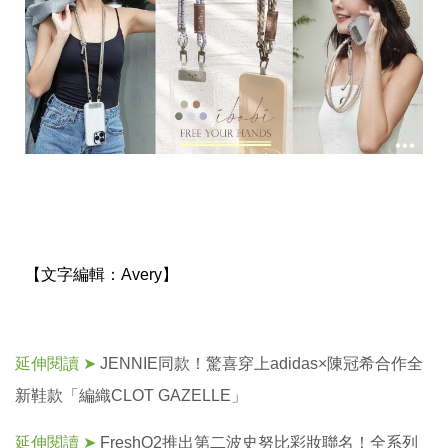
投
稿
聲
明
版
權
提
報
【文字編輯：
Avery】
延伸閱讀 ➤
JENNIE同款！驚喜穿上adidas×陳冠希合作全
新鞋款「編織CLOT GAZELLE」
延伸閱讀 ➤
FreshO2推出第二波史努比彩妝聯名！全系列