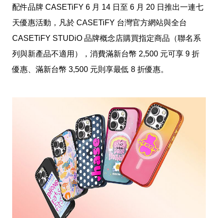
愛
配件品牌 CASETiFY 6 月 14 日至 6 月 20 日推出一連七
戀
天優惠活動，凡於 CASETiFY 台灣官方網站與全台 
愛
指
CASETiFY STUDiO 品牌概念店購買指定商品（聯名系
南
害
列與新產品不適用），消費滿新台幣 2,500 元可享 9 折
羞
優惠、滿新台幣 3,500 元則享最低 8 折優惠。
話
題
關
於
你
自
己
星
座
愛
情
美
食
旅
遊