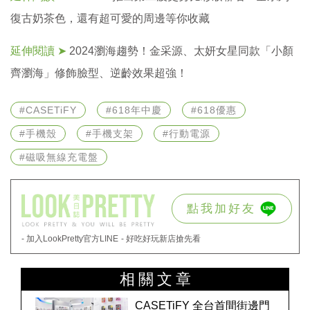
復古奶茶色，還有超可愛的周邊等你收藏
延伸閱讀 ➤
2024瀏海趨勢！金采源、太妍女星同款「小顏
齊瀏海」修飾臉型、逆齡效果超強！
#CASETiFY
#618年中慶
#618優惠
#手機殼
#手機支架
#行動電源
#磁吸無線充電盤
點我加好友
- 加入LookPretty官方LINE
- 好吃好玩新店搶先看
相關文章
CASETiFY 全台首間街邊門