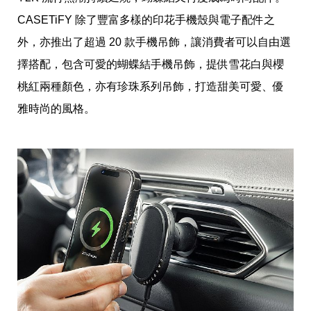
影
推
CASETiFY 除了豐富多樣的印花手機殼與電子配件之
薦
外，亦推出了超過 20 款手機吊飾，讓消費者可以自由選
時
擇搭配，包含可愛的蝴蝶結手機吊飾，提供雪花白與櫻
尚
流
桃紅兩種顏色，亦有珍珠系列吊飾，打造甜美可愛、優
行
雅時尚的風格。
穿
搭
美
妝
髮
型
拍
照
技
巧
保
養
密
技