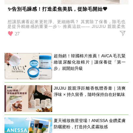
✨告別毛躁感！打造柔焦美肌，從除毛開始💖
想讓肌膚看起來更乾淨、更細緻嗎？ 其實除了保養，除毛也
是提升精緻感的重要一步✨ 推薦這款—— JIUJIU 親親柔焦
淨膚除毛器 不只是除毛，更是讓肌膚看起來
27
超熱銷！韓國棉片推薦！AVCA 毛孔緊
緻玻尿酸化妝棉片｜讓保養從「第一
步」就開始升級
JIUJIU 親親淨距離香氛體香膏｜清爽
淨味 × 持久留香，隨時保持自在好氣味
夏天補妝救星登場！ANESSA 金鑽柔膚
防曬蜜粉，打造持久柔霧妝感