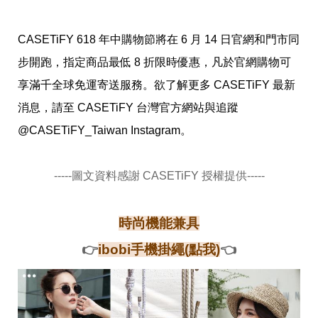
事
生
活
CASETiFY 618 年中購物節將在 6 月 14 日官網和門市同
熱
步開跑，指定商品最低 8 折限時優惠，凡於官網購物可
門
新
享滿千全球免運寄送服務。欲了解更多 CASETiFY 最新
鮮
消息，請至 CASETiFY 台灣官方網站與追蹤 
事
優
@CASETiFY_Taiwan Instagram。
惠
懶
人
-----圖文資料感謝 CASETiFY 授權提供-----
包
購
物
時尚機能兼具
首
頁
👉
ibobi手機掛繩(點我)
👈
關
於
歡
迎