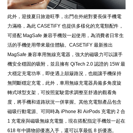
瘦
身
運
此外，迎接夏日旅遊旺季，出門在外絕對要長保手機電
動
健
力滿格，為此 CASETiFY 也提供多樣化的充電類配件，
身
可搭配 MagSafe 兼容手機殼一起使用，為消費者日常生
名
人
活的手機使用帶來最佳體驗。CASETiFY 最新推出 
教
學
MagSafe 兼容車用無線充電器，強大的磁吸力可以讓手
瘦
機安全穩固的吸附，並且擁有 QiTech 2.0 認證的 15W 最
身
菜
大穩定充電功率，即使遇上顛簸路況，也能讓手機保持
單
窈
無間斷穩定充電，此外，車用無線充電器具備多角度旋
窕
轉式球型支架，可按照駕駛需求調整至舒適的觀看角
計
畫
度，將手機和道路狀況一併掌握。其他充電類產品包含
優
磁吸行動電源、可同時為 iPhone 和 AirPods 充電的 2 合 
惠
新
1 充電座與磁吸無線充電盤，現在搭配指定手機殼一起在 
知
618 年中購物節優惠入手，還可以享最低 8 折優惠。
時